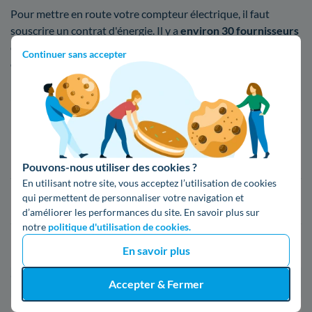
Pour mettre en route votre compteur électrique, il faut
souscrire un contrat d'énergie. Il y a
environ 30 fournisseurs
d'électricité et de gaz en France, depuis que le marché est
Continuer sans accepter
ouvert à la concurrence en 2007. Il y a divers fournisseurs
Dionysiens que voici
Fournisseur
Prix du kWh*
16,34 c€/kWh
Pouvons-nous utiliser des cookies ?
En utilisant notre site, vous acceptez l’utilisation de cookies
qui permettent de personnaliser votre navigation et
16,400000000000002 c€/kWh
d’améliorer les performances du site. En savoir plus sur
notre
politique d'utilisation de cookies.
17,83 c€/kWh
En savoir plus
*Prix TTC pour un forfait base d’une puissance de 6 kVA
Accepter & Fermer