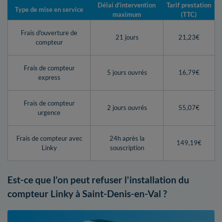
Délai d’intervention
Tarif prestation
Type de mise en service
maximum
(TTC)
Frais d'ouverture de
21 jours
21,23€
compteur
Frais de compteur
5 jours ouvrés
16,79€
express
Frais de compteur
2 jours ouvrés
55,07€
urgence
Frais de compteur avec
24h après la
149,19€
Linky
souscription
Est-ce que l'on peut refuser l'installation du
compteur Linky à Saint-Denis-en-Val ?