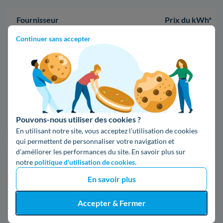
Fournisseur
Prix du kWh*
Continuer sans accepter
16,34 c€/kWh
16,400000000000002 c€/kWh
17,83 c€/kWh
Pouvons-nous utiliser des cookies ?
En utilisant notre site, vous acceptez l’utilisation de cookies
*Prix TTC pour un forfait base d’une puissance de 6 kVA
qui permettent de personnaliser votre navigation et
d’améliorer les performances du site. En savoir plus sur
Infos / souscriptions
notre
politique d'utilisation de cookies.
(appel non surtaxé)
En savoir plus
09 78 46 71 74
Accepter & Fermer