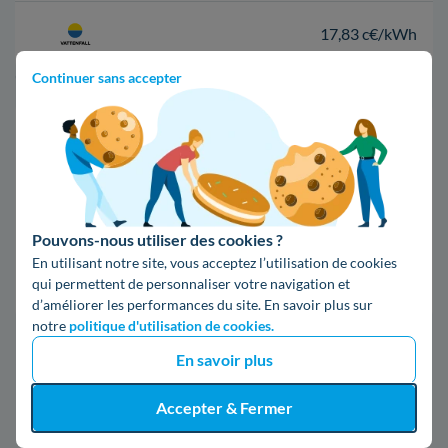
17,83 c€/kWh
Continuer sans accepter
*Prix TTC pour un forfait base d’une puissance de 6 kVA
Infos / souscriptions
(appel non surtaxé)
09 78 46 71 74
Pouvons-nous utiliser des cookies ?
En utilisant notre site, vous acceptez l’utilisation de cookies
Comparer les offres
qui permettent de personnaliser votre navigation et
d’améliorer les performances du site. En savoir plus sur
notre
politique d'utilisation de cookies.
5. En savoir plus à propos d'Enedis à
En savoir plus
Buzançais
Accepter & Fermer