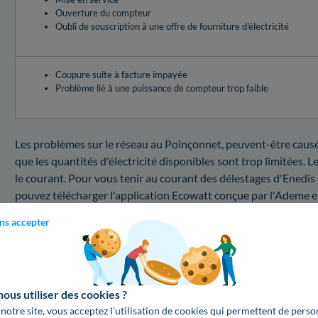
Ouverture du compteur
Oubli de souscription à une offre de fourniture d'électricité
Coupure suite à facture impayée
Problème lié à une puissance de compteur trop faible
Les problèmes sur le réseau au Poinçonnet, peuvent-être causés 
que les quantités d'électricité disponibles sont trop limitées. 
le courant. Pour vous tenir au courant des délestages d'Enedis
pouvez télécharger l'application Ecowatt conçue par l'Ademe e
risque élevé ou marquées par un risque modéré, n'oubliez pas de 
ns accepter
pour échapper à une interruption d'électricité !Vous savez to
électrique survient.
Coupure au 36330 : combien coûte une interventi
us utiliser des cookies ?
Besoin d'en apprendre plus sur le service de dépannage Enedis d
 notre site, vous acceptez l’utilisation de cookies qui permettent de perso