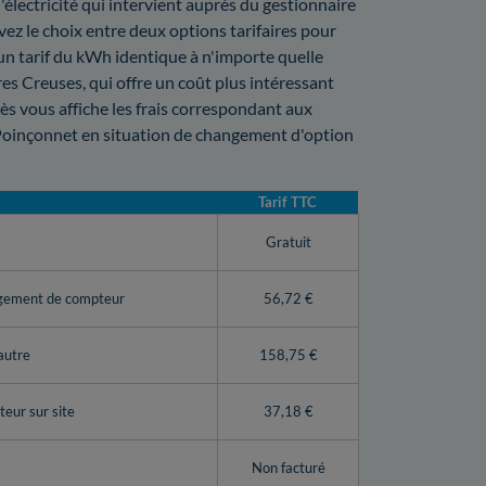
lectricité qui intervient auprès du gestionnaire
vez le choix entre deux options tarifaires pour
 un tarif du kWh identique à n'importe quelle
es Creuses, qui offre un coût plus intéressant
rès vous affiche les frais correspondant aux
Poinçonnet en situation de changement d'option
Tarif TTC
y
Gratuit
ngement de compteur
56,72 €
autre
158,75 €
eur sur site
37,18 €
Non facturé