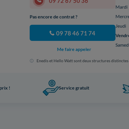
09 72 67 50 36
Mardi
Mercr
Pas encore de contrat ?
Jeudi
09 78 46 71 74
Vendr
Samed
Me faire appeler
Enedis et Hello Watt sont deux structures distinctes
prix !
Service gratuit