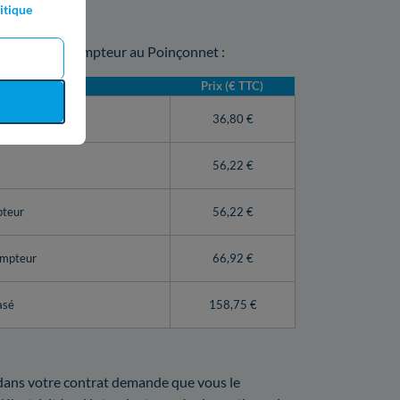
itique
ce sur votre compteur au Poinçonnet :
Prix (€ TTC)
teur Linky)
36,80 €
56,22 €
pteur
56,22 €
ompteur
66,92 €
asé
158,75 €
t dans votre contrat demande que vous le