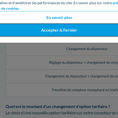
les montants fixés par Enedis dans l'Indre pour un tel service
ation et d’améliorer les performances du site. En savoir plus sur notre
pol
n de cookies.
Réadaptation de votre puissance électrique
Voici les montants d'Enedis pour une modification de puissan
En savoir plus
Service Enedis au Poinçonnet (36)
Accepter & Fermer
Réglage de l’appareil de contrôle (disjoncteur, comp
Changement du disjoncteur
Réglage du disjoncteur + changement de com
Changement de disjoncteur + changement de c
Transition du compteur monophasé en triph
Quel est le montant d'un changement d'option tarifaire ?
Le choix d'une nouvelle option tarifaire sur votre compteur e