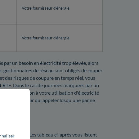
Votre fournisseur d’énergie
Votre fournisseur d’énergie
par un besoin en électricité trop élevée, alors
Les gestionnaires de réseau sont obligés de couper
 et des risques de coupure en temps réel, vous
t RTE. Dans le cas de journées marquées par un
faire attention à votre utilisation d'électricité
ut dorénavant sur qui appeler losqu'une panne
on ?
ans l'Indre ? Les tableau ci-après vous listent
nnaliser