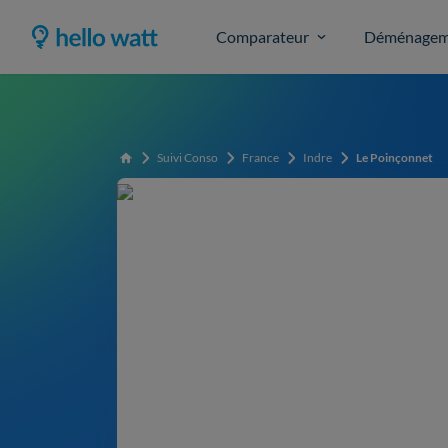
Comparateur
Déménagem
Suivi Conso
France
Indre
Le Poinçonnet
Accueil