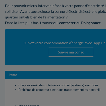
Pour pouvoir mieux intervenir face à votre panne d'électricité,
solliciter. Avant toute chose, la panne d'électricité est-elle g
quartier ont-ils bien de l'alimentation ?
Dans la liste plus bas, trouvez
qui contacter au Poinçonnet
Suivez votre consommation d’énergie avec l’app He
Suivre ma conso
Panne
Coupure générale sur le (réseau|circuit|système) électrique
Problème de compteur électrique (raccordement ou appareil)
Mise en service