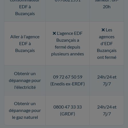
EDF à
20h
Buzançais
❌ Les
❌ L'agence EDF
Aller à l'agence
agences
Buzançais a
EDF à
d'EDF
fermé depuis
Buzançais
Buzançais
plusieurs années
ont fermé
Obtenir un
09 72 67 50 59
24h/24 et
dépannage pour
(Enedis ex-ERDF)
7j/7
l'électricité
Obtenir un
0800 47 33 33
24h/24 et
dépannage pour
(GRDF)
7j/7
le gaz naturel