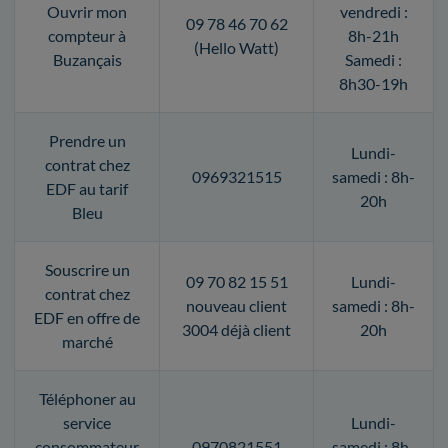
Ouvrir mon
vendredi :
09 78 46 70 62
compteur à
8h-21h
(Hello Watt)
Buzançais
Samedi :
8h30-19h
Prendre un
Lundi-
contrat chez
0969321515
samedi : 8h-
EDF au tarif
20h
Bleu
Souscrire un
09 70 82 15 51
Lundi-
contrat chez
nouveau client
samedi : 8h-
EDF en offre de
3004 déjà client
20h
marché
Téléphoner au
service
Lundi-
consommateur
0970821551
samedi : 8h-