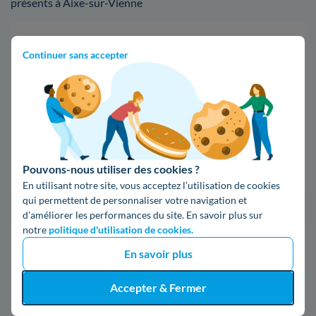
présents à Aixe-sur-Vienne
Fournisseur
Prix du kWh*
Continuer sans accepter
16,34 c€/kWh
16,400000000000002 c€/kWh
Pouvons-nous utiliser des cookies ?
17,83 c€/kWh
En utilisant notre site, vous acceptez l’utilisation de cookies
qui permettent de personnaliser votre navigation et
*Prix TTC pour un forfait base d’une puissance de 6 kVA
d’améliorer les performances du site. En savoir plus sur
notre
politique d'utilisation de cookies.
Infos / souscriptions
En savoir plus
(appel non surtaxé)
Accepter & Fermer
09 78 46 71 74