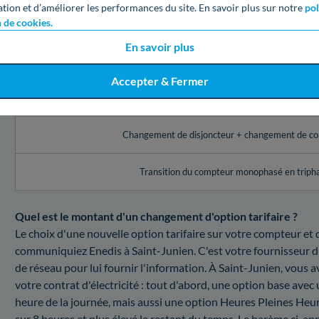
ation et d’améliorer les performances du site. En savoir plus sur notre
pol
n de cookies.
Réglage de l’appareil de contrôle (disjoncteur, comp
En savoir plus
Changement du disjoncteur
Accepter & Fermer
Réglage du disjoncteur + changement de com
Changement de disjoncteur + changement de c
Transition du compteur monophasé en triph
Quel est le montant d'un changement d'option tarifaire ?
Le choix d'une nouvelle option tarifaire sur votre compteur e
communiquiez Enedis à Saint-Junien. C'est votre fournisseur d'
de réseau pour lui fournir l'information. À Saint-Junien, vous a
votre contrat d'électricité : tout d'abord, une option base avec
heure de la journée, mais aussi une option Heures Pleines Heur
sur 8 heures et plus élevé le restant du temps. Le barème ci-ap