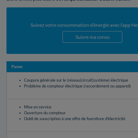
Suivez votre consommation d’énergie avec l’app He
Suivre ma conso
Panne
Coupure générale sur le (réseau|circuit|système) électrique
Problème de compteur électrique (raccordement ou appareil)
Mise en service
Ouverture du compteur
Oubli de souscription à une offre de fourniture d'électricité