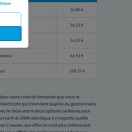
itique
teur Linky)
36,80 €
56,22 €
pteur
56,22 €
ompteur
66,92 €
asé
158,75 €
t dans votre contrat demande que vous le
électricité qui intervient auprès du gestionnaire
vez le choix entre deux options tarifaires pour
 un tarif du kWh identique à n'importe quelle
es Creuses, qui offre un coût plus intéressant
rès vous affiche les coûts correspondant aux