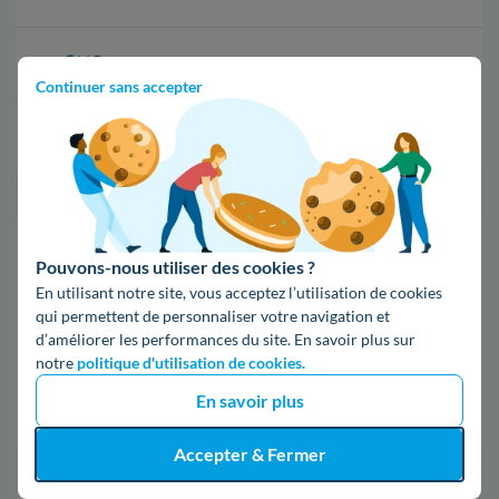
16,400000000000002 c€/kWh
Continuer sans accepter
17,83 c€/kWh
*Prix TTC pour un forfait base d’une puissance de 6 kVA
Infos / souscriptions
Pouvons-nous utiliser des cookies ?
(appel non surtaxé)
En utilisant notre site, vous acceptez l’utilisation de cookies
qui permettent de personnaliser votre navigation et
09 78 46 71 74
d’améliorer les performances du site. En savoir plus sur
notre
politique d'utilisation de cookies.
En savoir plus
Comparer les offres
Accepter & Fermer
5. Tout ce qu'il faut connaître d'Enedis