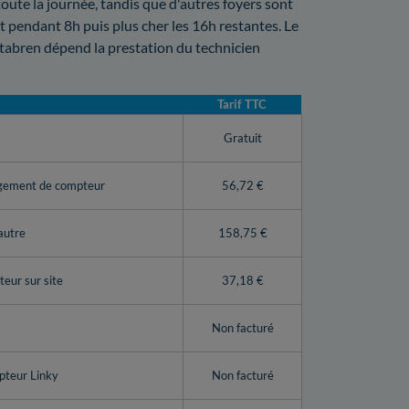
 toute la journée, tandis que d'autres foyers sont
 pendant 8h puis plus cher les 16h restantes. Le
tabren dépend la prestation du technicien
Tarif TTC
y
Gratuit
ngement de compteur
56,72 €
autre
158,75 €
eur sur site
37,18 €
Non facturé
pteur Linky
Non facturé