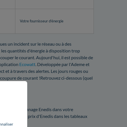
Votre fournisseur d’énergie
ues un incident sur le réseau ou à des
 les quantités d'énergie à disposition trop
 couper le courant. Aujourd'hui, il est possible de
application
Ecowatt
. Développée par l'Ademe et
ct et à travers des alertes. Les jours rouges ou
a coupure de courant !Retrouvez ci-dessous (quel
nne.
22 ?
prix d'un dépannage Enedis dans votre
pitulatif des prix d'Enedis dans les tableaux
nnaliser