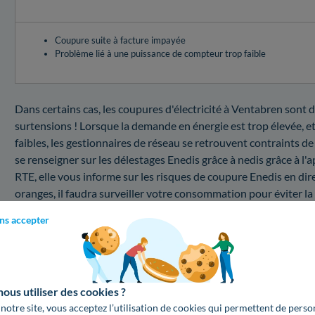
Coupure suite à facture impayée
Problème lié à une puissance de compteur trop faible
Dans certains cas, les coupures d'électricité à Ventabren sont d
surtensions ! Lorsque la demande en énergie est trop élevée, et
faibles, les gestionnaires de réseau se retrouvent contraints de
se renseigner sur les délestages Enedis grâce à nedis grâce à l'
RTE, elle vous informe sur les risques de coupure Enedis en dire
oranges, il faudra surveiller votre consommation pour éviter l
est le coût à payer) pour une intervention dans le cas d'une pa
ns accepter
Quel est le coût d'une intervention au sein du 131
Vous souhaitez vous renseigner dans un premier temps sur le 
département à savoir dans les Bouches-du-Rhône ? Voici un réca
us utiliser des cookies ?
suivants.
 notre site, vous acceptez l’utilisation de cookies qui permettent de perso