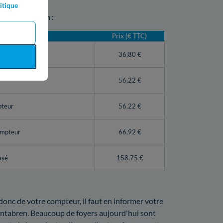
itique
ur à Ventabren :
Prix (€ TTC)
teur Linky)
36,80 €
56,22 €
pteur
56,22 €
ompteur
66,92 €
asé
158,75 €
 donc de votre compteur, il faut en informer votre
Ventabren. Beaucoup de foyers aujourd'hui sont