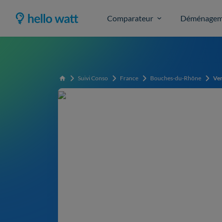
Comparateur
Déménagem
Suivi Conso
France
Bouches-du-Rhône
Ve
Accueil