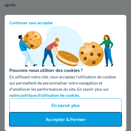
après
Fournisseur
Prix du kWh*
Continuer sans accepter
16,34 c€/kWh
16,400000000000002 c€/kWh
Pouvons-nous utiliser des cookies ?
17,83 c€/kWh
En utilisant notre site, vous acceptez l’utilisation de cookies
qui permettent de personnaliser votre navigation et
*Prix TTC pour un forfait base d’une puissance de 6 kVA
d’améliorer les performances du site. En savoir plus sur
notre
politique d'utilisation de cookies.
Infos / souscriptions
En savoir plus
(appel non surtaxé)
Accepter & Fermer
09 78 46 71 74