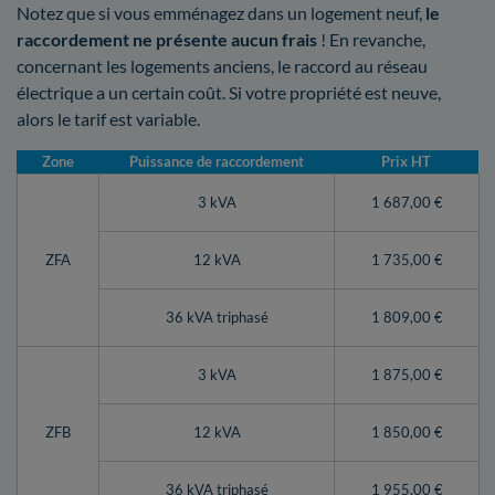
Notez que si vous emménagez dans un logement neuf,
le
raccordement ne présente aucun frais
! En revanche,
concernant les logements anciens, le raccord au réseau
électrique a un certain coût. Si votre propriété est neuve,
alors le tarif est variable.
Zone
Puissance de raccordement
Prix HT
3 kVA
1 687,00 €
ZFA
12 kVA
1 735,00 €
36 kVA triphasé
1 809,00 €
3 kVA
1 875,00 €
ZFB
12 kVA
1 850,00 €
36 kVA triphasé
1 955,00 €