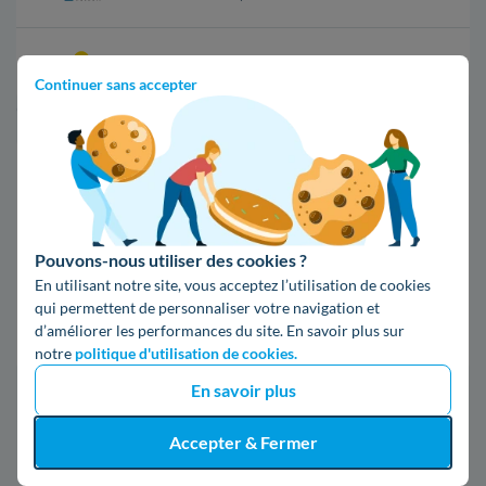
17,83 c€/kWh
Continuer sans accepter
*Prix TTC pour un forfait base d’une puissance de 6 kVA
Infos / souscriptions
(appel non surtaxé)
09 78 46 71 74
Pouvons-nous utiliser des cookies ?
En utilisant notre site, vous acceptez l’utilisation de cookies
qui permettent de personnaliser votre navigation et
Comparer les offres
d’améliorer les performances du site. En savoir plus sur
notre
politique d'utilisation de cookies.
En savoir plus
5. Les informations sur Enedis à
Accepter & Fermer
Peypin