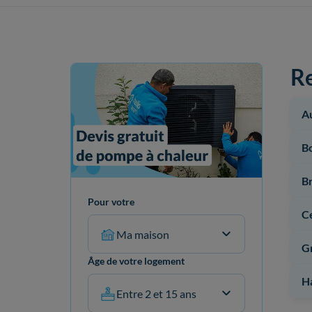
Re
A
B
B
Pour votre
Ce
Ma maison
G
Âge de votre logement
H
Entre 2 et 15 ans