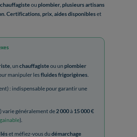
chauffagiste
ou
plombier
,
plusieurs artisans
on
.
Certifications
,
prix
,
aides disponibles
et
exes
riste
, un
chauffagiste
ou un
plombier
ur manipuler les
fluides frigorigènes
.
t) : indispensable pour garantir une
e) varie généralement de
2 000
à
15 000 €
 gainable
).
llés
et méfiez-vous du
démarchage