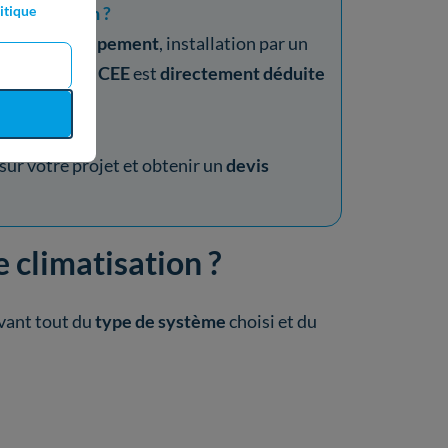
climatisation ?
itique
oix de l'équipement
, installation par un
 : votre
prime CEE
est
directement déduite
 sur votre projet et obtenir un
devis
e climatisation ?
vant tout du
type de système
choisi et du