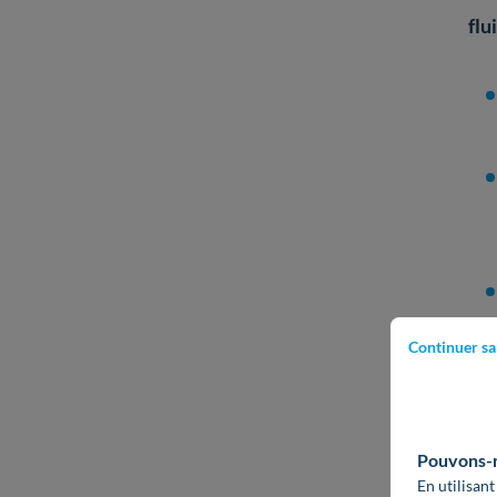
flu
Continuer sa
Dan
des
Pouvons-no
En utilisant