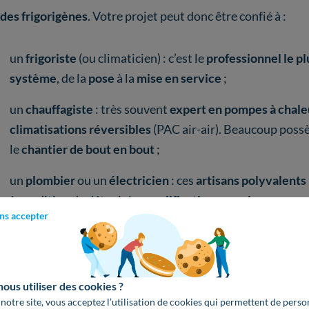
ides frigorigènes
.
Votre projet peut donc être confié à :
un
frigoriste
(ou climaticien) : c’est le
professionnel le pl
système
, de la
pose
à la
mise en service
;
un
chauffagiste
: très souvent
expert en pompes à chale
climatisations réversibles
(PAC air-air). Beaucoup poss
le
chantier de bout en bout
;
un
plombier
ou un
électricien
: ces
artisans polyvalents
à condition de détenir les
qualifications requises
.
ns accepter
s tous les cas, vérifiez que votre installateur détient bien
 fluides frigorigènes
: sans elle, la
mise en service
de l'app
us utiliser des cookies ?
 notre site, vous acceptez l’utilisation de cookies qui permettent de perso