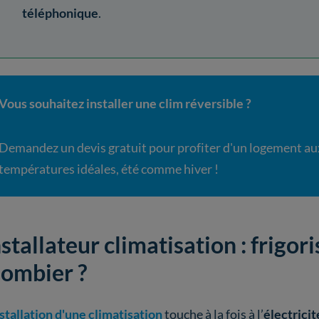
téléphonique
.
Vous souhaitez installer une clim réversible ?
Demandez un devis gratuit pour profiter d'un logement au
températures idéales, été comme hiver !
nstallateur climatisation : frigor
lombier ?
stallation d'une climatisation
touche à la fois à l’
électricit