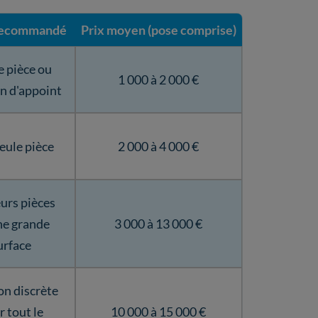
recommandé
Prix moyen (pose comprise)
e pièce ou
1 000 à 2 000 €
n d'appoint
eule pièce
2 000 à 4 000 €
eurs pièces
ne grande
3 000 à 13 000 €
urface
on discrète
r tout le
10 000 à 15 000 €