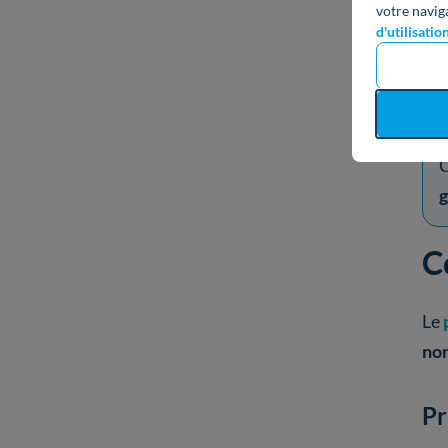
votre navig
d'utilisatio
H
a
d
C
g
C
Le
nom
Pr