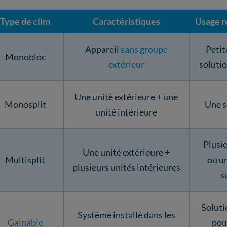
Type de clim
Caractéristiques
Usage 
Appareil
sans groupe
Petit
Monobloc
extérieur
solutio
Une unité extérieure + une
Monosplit
Une s
unité intérieure
Plusi
Une unité extérieure +
Multisplit
ou u
plusieurs unités intérieures
s
Soluti
Système installé dans les
Gainable
pou