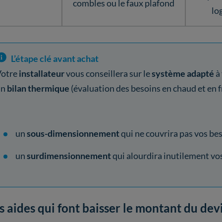
combles ou le faux plafond
lo
L’étape clé avant achat
Votre
installateur
vous conseillera sur le
système adapté
à
un
bilan thermique
(évaluation des besoins en chaud et en f
un
sous-dimensionnement
qui ne couvrira pas vos bes
un
surdimensionnement
qui alourdira inutilement vos
s aides qui font baisser le montant du dev