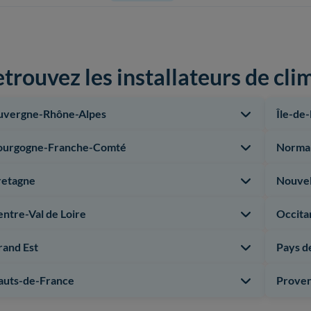
trouvez les installateurs de cli
uvergne-Rhône-Alpes
Île-de
ourgogne-Franche-Comté
Norma
retagne
Nouvel
ntre-Val de Loire
Occita
rand Est
Pays de
auts-de-France
Proven