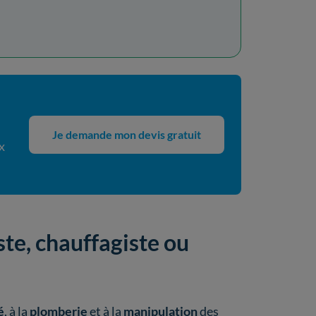
Je demande mon devis gratuit
x
iste, chauffagiste ou
é
, à la
plomberie
et à la
manipulation
des