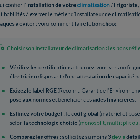
ui confier l'
installation de votre
climatisation
?
Frigoriste
,
t habilités à exercer le métier d'
installateur de climatisati
aques à éviter
: voici comment faire le
bon choix
.
Choisir son installateur de climatisation : les bons réfl
Vérifiez les certifications
:
tournez-vous vers un
frigo
électricien
disposant d’une
attestation de capacité
po
Exigez le label RGE
(Reconnu Garant de l'Environnemen
pose aux normes
et bénéficier des
aides financières
.
Estimez votre budget
: le
coût global
(matériel et pos
selon la
technologie choisie
(
monosplit, multisplit ou
Comparez les offres
: sollicitez au moins
3
devis
détai