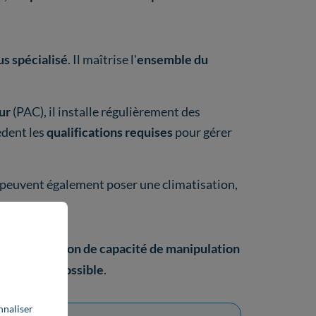
us spécialisé
. Il maîtrise l'
ensemble du
ur
(PAC), il installe régulièrement des
èdent les
qualifications requises
pour gérer
peuvent également poser une climatisation,
 une
attestation de capacité de manipulation
areil est
impossible
.
nnaliser