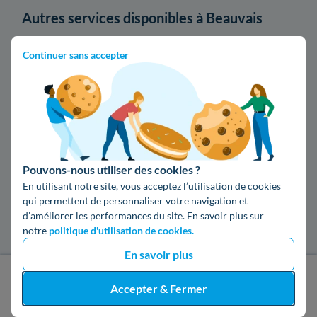
Autres services disponibles à Beauvais
Continuer sans accepter
Edf à Beauvais
Engie à Beauvais
Enedis à Beauvais
Les installateurs de climatisation dans les
Pouvons-nous utiliser des cookies ?
autres villes du département de l'Oise
En utilisant notre site, vous acceptez l’utilisation de cookies
qui permettent de personnaliser votre navigation et
d’améliorer les performances du site. En savoir plus sur
Climatisation à Compiègne
notre
politique d'utilisation de cookies.
En savoir plus
Climatisation à Chelles
J'obtiens un devis gratuit
Accepter & Fermer
Les installateurs de climatisation dans les
villes les plus recherchées