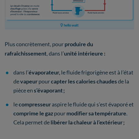
Plus concrètement, pour
produire du
rafraîchissement
, dans l’
unité intérieure :
dans l’
évaporateur,
le fluide frigorigène est à l’état
de
vapeur
pour
capter les calories
chaudes
de la
pièce en
s’évaporant ;
le
compresseur
aspire le fluide qui s’est évaporé
et
comprime le gaz
pour
modifier sa température
.
Cela permet de
libérer la chaleur à l’extérieur ;