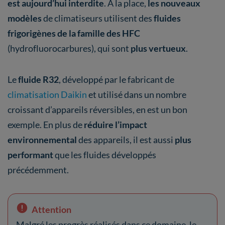
est aujourd’hui interdite
. À la place,
les nouveaux
modèles
de climatiseurs utilisent des
fluides
frigorigènes de la famille des HFC
(hydrofluorocarbures), qui sont
plus vertueux
.
Le
fluide R32
, développé par le fabricant de
climatisation Daikin
et utilisé dans un nombre
croissant d’appareils réversibles, en est un bon
exemple. En plus de
réduire l’impact
environnemental
des appareils, il est aussi
plus
performant
que les fluides développés
précédemment.
Attention
Malgré les progrès réalisés dans ce domaine, le