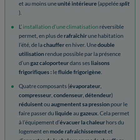
et au moins une
unité intérieure
(appelée
split
).
L’
installation d’une climatisation
réversible
permet, en plus de
rafraîchir
une habitation
l’été, de la
chauffer
en hiver. Une
double
utilisation
rendue possible par la présence
d’un
gaz caloporteur
dans ses
liaisons
frigorifiques :
le
fluide frigorigène
.
Quatre composants (
évaporateur
,
compresseur
,
condenseur
,
détendeur
)
réduisent
ou
augmentent sa pression
pour le
faire passer du
liquide
au
gazeux
. Cela permet
à l’équipement d’
évacuer la chaleur
hors du
logement en
mode rafraîchissement
et