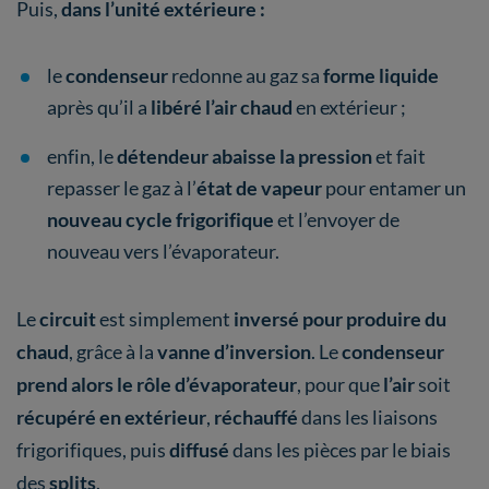
Puis,
dans l’unité extérieure :
le
condenseur
redonne au gaz sa
forme liquide
après qu’il a
libéré l’air
chaud
en extérieur ;
enfin, le
détendeur abaisse la pression
et fait
repasser le gaz à l’
état de vapeur
pour entamer un
nouveau cycle
frigorifique
et l’envoyer de
nouveau vers l’évaporateur.
Le
circuit
est simplement
inversé pour produire du
chaud
, grâce à la
vanne d’inversion
. Le
condenseur
prend alors le rôle d’évaporateur
, pour que
l’air
soit
récupéré en extérieur
,
réchauffé
dans les liaisons
frigorifiques, puis
diffusé
dans les pièces par le biais
des
splits
.