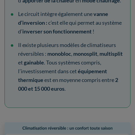
d’
apporter de la chaleur
en
mode chauffage
.
Le circuit intègre également une
vanne
d’inversion :
c’est elle qui permet au système
d’
inverser son fonctionnement
!
Il existe plusieurs modèles de climatiseurs
réversibles :
monobloc
,
monosplit
,
multisplit
et
gainable
. Tous systèmes compris,
l’investissement dans cet
équipement
thermique
est en moyenne compris entre
2
000 et 15 000 euros
.