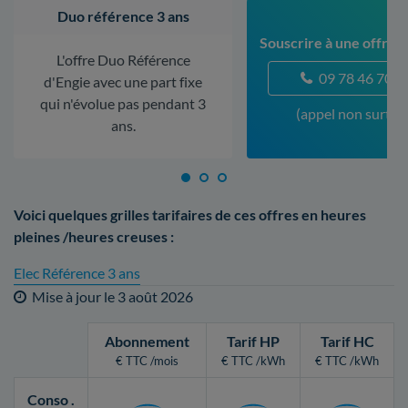
Duo référence 3 ans
Souscrire à une offre à
L'offre Duo Référence
09 78 46 70 5
d'Engie avec une part fixe
qui n'évolue pas pendant 3
(appel non surtax
ans.
Voici quelques grilles tarifaires de ces offres en heures
pleines /heures creuses :
Elec Référence 3 ans
Mise à jour le
3 août 2026
Abonnement
Tarif HP
Tarif HC
€ TTC /mois
€ TTC /kWh
€ TTC /kWh
Conso
.