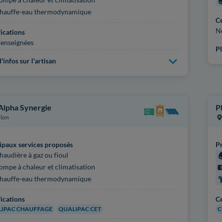
hauffe-eau thermodynamique
Ce
N
fications
enseignées
Pl
'infos sur l'artisan
 Alpha Synergie
P
lon
ipaux services proposés
Pr
haudière à gaz ou fioul
ompe à chaleur et climatisation
hauffe-eau thermodynamique
fications
Ce
IPAC CHAUFFAGE
QUALIPAC CET
C