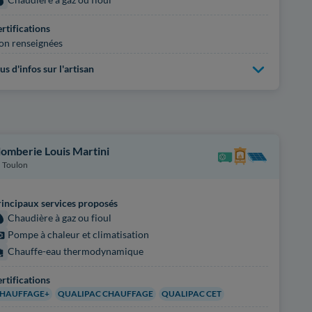
rtifications
on renseignées
us d'infos sur l'artisan
lomberie Louis Martini
Toulon
incipaux services proposés
Chaudière à gaz ou fioul
Pompe à chaleur et climatisation
Chauffe-eau thermodynamique
rtifications
HAUFFAGE+
QUALIPAC CHAUFFAGE
QUALIPAC CET