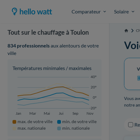
Comparateur
Solaire
Ch
Tout sur le chauffage à Toulon
Accueil
Voi
834 professionnels
aux alentours de votre
ville
Températures minimales / maximales
V
40°
20°
0°
Vous ave
notre an
-20°
Jan
Mar
Mai
Jui
Sep
Nov
max. de votre ville
min. de votre ville
R
max. nationale
min. nationale