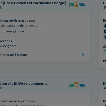
r (Préservation Du Patrimoine Energie)
C
lon
ipaux services proposés
Pr
rojet complet de rénovation
udit énergétique
fications
enseignées
Ce
C
'infos sur l'artisan
Pl
 Conseils Et Developpements
D
lon
ipaux services proposés
Pr
ompe à chaleur et climatisation