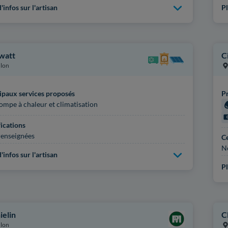
'infos sur l'artisan
Pl
watt
C
lon
ipaux services proposés
Pr
ompe à chaleur et climatisation
fications
enseignées
Ce
N
'infos sur l'artisan
Pl
ielin
C
lon