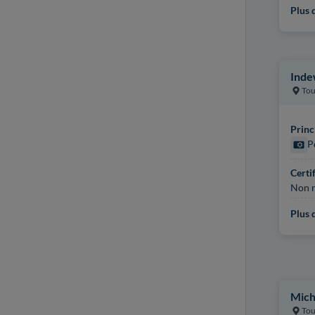
Plus d
Inde
Tou
Princ
P
Certi
Non r
Plus d
Mich
Tou