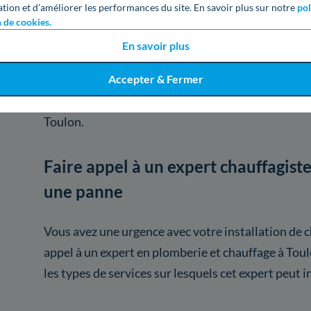
ation et d’améliorer les performances du site. En savoir plus sur notre
pol
Toulon
n de cookies.
En savoir plus
Les artisans chauffagistes de Toulon peuvent int
raisons : dépannage, entretien ou installation de v
Accepter & Fermer
chauffage. Retrouvez ci-dessous quand appeler un
Toulon.
Faire appel à un expert chauffagist
une panne
Vous avez une urgence avec votre installation de c
appel à un expert en plomberie et chauffage à Tou
les types de services sur lesquels cet expert peut i