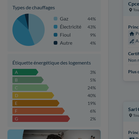
Cpce
Types de chauffages
Tou
Gaz
44%
Électricité
43%
Princ
P
Fioul
9%
A
Autre
4%
Certi
Non r
Étiquette énergétique des logements
Plus d
A
3%
B
5%
C
24%
D
40%
E
19%
Sarl
F
6%
Tou
G
2%
Princ
P