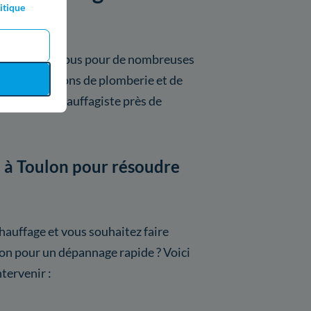
itique
ervenir chez vous pour de nombreuses
os installations de plomberie et de
 plombier chauffagiste près de
e à Toulon pour résoudre
hauffage et vous souhaitez faire
lon pour un dépannage rapide ? Voici
ntervenir :