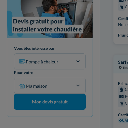
C
Certi
Non r
Plus d
Vous êtes intéressé par
Pompe à chaleur
Sarl
Tou
Pour votre
Princ
Ma maison
C
P
Mon devis gratuit
C
Certi
QUAL