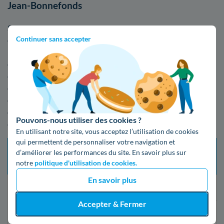
Jean-Bonnefonds
Si vous désirez brancher votre logement au réseau
Continuer sans accepter
d'électricité lors d'un déménagement dans la Loire, n'oubliez
pas de faire les démarches en vous y prenant tôt, afin
d'arriver sereinement chez vous. La mise en service d'un
compteur électrique à Saint-Jean-Bonnefonds peut
effectivement prendre du temps : cela peut varier de
quelques jours à quelques semaines ! Voici le tableau des
différents coûts et services relatifs à l'intervention que vous
Pouvons-nous utiliser des cookies ?
choisirez :
En utilisant notre site, vous acceptez l’utilisation de cookies
qui permettent de personnaliser votre navigation et
Tarif
Délai d’intervention
d’améliorer les performances du site. En savoir plus sur
Type de mise en service
prestation
maximum
notre
politique d'utilisation de cookies.
(TTC)
En savoir plus
Changement de fournisseur
21 jours
Gratuit
Accepter & Fermer
Mise en service standard
5 jours ouvrés
16,79€