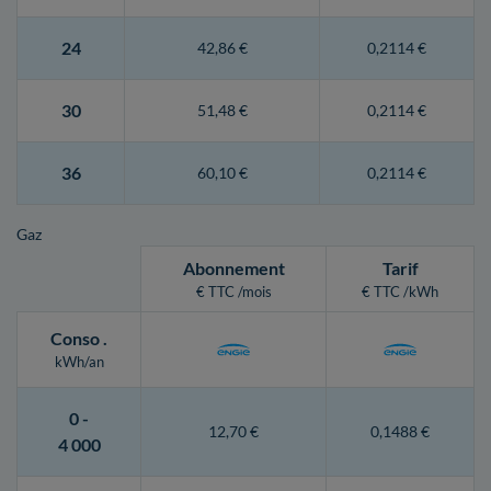
24
42,86 €
0,2114 €
30
51,48 €
0,2114 €
36
60,10 €
0,2114 €
Gaz
Abonnement
Tarif
€ TTC /mois
€ TTC /kWh
Conso
.
kWh/an
0 -
12,70 €
0,1488 €
4 000