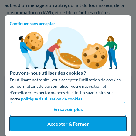
autre, d'un ménage à un autre, du fait du fournisseur, de la
consommation en kWh, et de bien d'autres critères.
Continuer sans accepter
Faites une estimation rapide de votre facture
d'énergie à Villennes-sur-Seine
Afin de noter les différences de tarifs entre EDF et les autres
fournisseurs sur le marché, n'hésitez pas à faire usage de
notre comparateur d'offres d'électricité ou de gaz :
Pouvons-nous utiliser des cookies ?
En utilisant notre site, vous acceptez l’utilisation de cookies
Faites des économies sur vos factures d'énergie
qui permettent de personnaliser votre navigation et
d’améliorer les performances du site. En savoir plus sur
Je compare
notre
politique d'utilisation de cookies.
En savoir plus
Électricité
Gaz naturel
Accepter & Fermer
Code postal