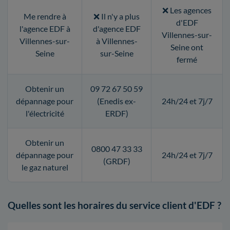
❌ Les agences
Me rendre à
❌ Il n'y a plus
d'EDF
l'agence EDF à
d'agence EDF
Villennes-sur-
Villennes-sur-
à Villennes-
Seine ont
Seine
sur-Seine
fermé
Obtenir un
09 72 67 50 59
dépannage pour
(Enedis ex-
24h/24 et 7j/7
l'électricité
ERDF)
Obtenir un
0800 47 33 33
dépannage pour
24h/24 et 7j/7
(GRDF)
le gaz naturel
Quelles sont les horaires du service client d'EDF ?