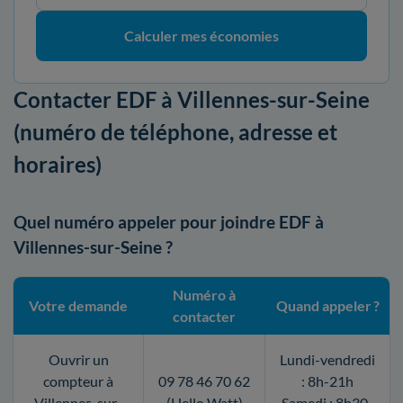
Calculer mes économies
Contacter EDF à Villennes-sur-Seine
(numéro de téléphone, adresse et
horaires)
Quel numéro appeler pour joindre EDF à
Villennes-sur-Seine ?
Numéro à
Votre demande
Quand appeler ?
contacter
Ouvrir un
Lundi-vendredi
compteur à
09 78 46 70 62
: 8h-21h
Villennes-sur-
(Hello Watt)
Samedi : 8h30-