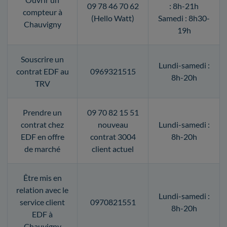
09 78 46 70 62
: 8h-21h
compteur à
(Hello Watt)
Samedi : 8h30-
Chauvigny
19h
Souscrire un
Lundi-samedi :
contrat EDF au
0969321515
8h-20h
TRV
Prendre un
09 70 82 15 51
contrat chez
nouveau
Lundi-samedi :
EDF en offre
contrat 3004
8h-20h
de marché
client actuel
Être mis en
relation avec le
Lundi-samedi :
service client
0970821551
8h-20h
EDF à
Chauvigny