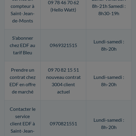
09 78 46 70 62
compteur à
8h-21h Samedi :
(Hello Watt)
Saint-Jean-
8h30-19h
de-Monts
S'abonner
Lundi-samedi :
chez EDF au
0969321515
8h-20h
tarif Bleu
Prendre un
09 70 82 15 51
contrat chez
nouveau contrat
Lundi-samedi :
EDF en offre
3004 client
8h-20h
de marché
actuel
Contacter le
service
Lundi-samedi :
client EDF à
0970821551
8h-20h
Saint-Jean-