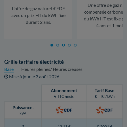
Une offre de gaz nat
L'offre de gaz naturel d'EDF
compensée carbone. L
avec un prix HT du kWh fixe
du kWh HT est fixe p
durant 2 ans.
4 ans et 1 mois.
Grille tarifaire électricité
Base
Heures pleines/ Heures creuses
Mise à jour le
3 août 2026
Abonnement
Tarif Base
€ TTC /mois
€ TTC /kWh
Puissance
.
kVA
3
12,13 €
0,2001 €