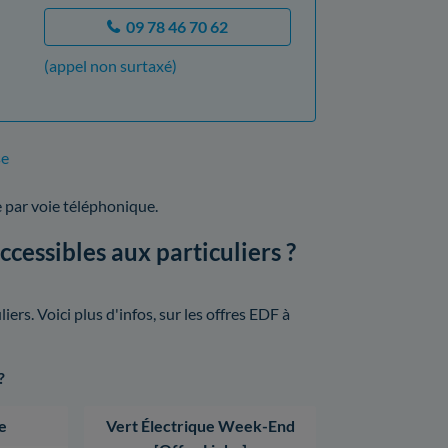
09 78 46 70 62
(appel non surtaxé)
se
 par voie téléphonique.
cessibles aux particuliers ?
ers. Voici plus d'infos, sur les offres EDF à
?
e
Vert Électrique Week-End