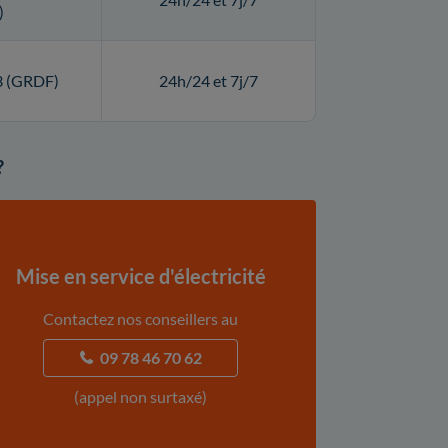
)
3 (GRDF)
24h/24 et 7j/7
?
Mise en service d'électricité
Contactez nos conseillers au
09 78 46 70 62
(appel non surtaxé)