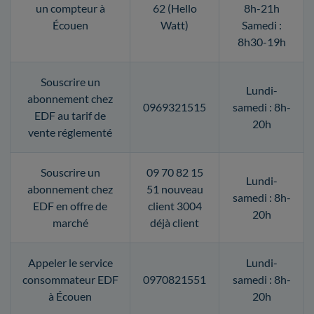
un compteur à
62 (Hello
8h-21h
Écouen
Watt)
Samedi :
8h30-19h
Souscrire un
Lundi-
abonnement chez
0969321515
samedi : 8h-
EDF au tarif de
20h
vente réglementé
Souscrire un
09 70 82 15
Lundi-
abonnement chez
51 nouveau
samedi : 8h-
EDF en offre de
client 3004
20h
marché
déjà client
Appeler le service
Lundi-
consommateur EDF
0970821551
samedi : 8h-
à Écouen
20h