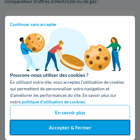
comparateur d'offres d'électricité ou de gaz :
Faites des économies sur vos factures d'énergie
Continuer sans accepter
Je compare
Électricité
Gaz naturel
Code postal
Pouvons-nous utiliser des cookies ?
En utilisant notre site, vous acceptez l’utilisation de cookies
95440 (ECOUEN)
qui permettent de personnaliser votre navigation et
d’améliorer les performances du site. En savoir plus sur
notre
politique d'utilisation de cookies.
Pour mon
En savoir plus
Accepter & Fermer
Logement actuel
Emménagement