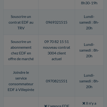
8h30-19h
Souscrire un
Lundi-
contrat EDF au
0969321515
samedi : 8h-
TRV
20h
Souscrire un
09 70 82 15 51
Lundi-
abonnement
nouveau contrat
samedi : 8h-
chez EDF en
3004 client
20h
offre de marché
actuel
Joindre le
Lundi-
service
0970821551
samedi : 8h-
consommateur
20h
EDF à Villepinte
❌ Il n'y a
❌ L'agence EDF