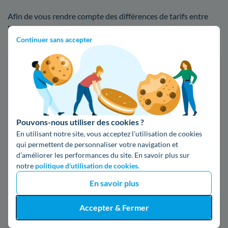
Afin de vous rendre compte des différences de tarifs entre
EDF et les autres fournisseurs d'énergie, n'hésitez pas à
Continuer sans accepter
utiliser notre comparateur d'offres d'électricité ou de gaz :
Faites des économies sur vos factures d'énergie
Je compare
Pouvons-nous utiliser des cookies ?
Électricité
Gaz naturel
En utilisant notre site, vous acceptez l’utilisation de cookies
qui permettent de personnaliser votre navigation et
Code postal
d’améliorer les performances du site. En savoir plus sur
notre
politique d'utilisation de cookies.
93420 (VILLEPINTE)
En savoir plus
Accepter & Fermer
Pour mon