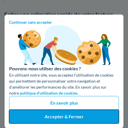
Faites une estimation rapide de votre facture
d'énergie à Elbeuf
Continuer sans accepter
Afin de voir par vous-même les écarts de tarifs entre EDF et
les autres fournisseurs sur le marché, n'hésitez pas à utiliser
notre comparateur d'offres d'électricité ou de gaz :
Faites des économies sur vos factures d'énergie
Pouvons-nous utiliser des cookies ?
En utilisant notre site, vous acceptez l’utilisation de cookies
Je compare
qui permettent de personnaliser votre navigation et
d’améliorer les performances du site. En savoir plus sur
notre
politique d'utilisation de cookies.
Électricité
Gaz naturel
En savoir plus
Code postal
Accepter & Fermer
76500 (ELBEUF)