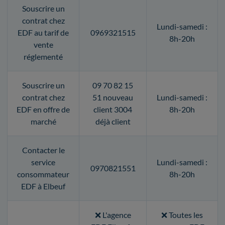
Souscrire un
contrat chez
Lundi-samedi :
EDF au tarif de
0969321515
8h-20h
vente
réglementé
Souscrire un
09 70 82 15
contrat chez
51 nouveau
Lundi-samedi :
EDF en offre de
client 3004
8h-20h
marché
déjà client
Contacter le
service
Lundi-samedi :
0970821551
consommateur
8h-20h
EDF à Elbeuf
❌ L'agence
❌ Toutes les