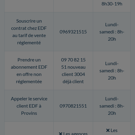
8h30-19h
Souscrire un
Lundi-
contrat chez EDF
0969321515
samedi : 8h-
au tarif de vente
20h
réglementé
Prendre un
09 70 82 15
Lundi-
abonnement EDF
51 nouveau
samedi : 8h-
en offre non
client 3004
20h
réglementée
déjà client
Appeler le service
Lundi-
client EDF à
0970821551
samedi : 8h-
Provins
20h
❌ Les
❌ Les agences