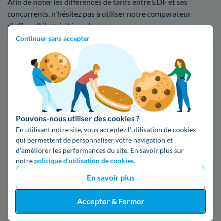
Afin de noter les différences de tarifs entre EDF et ses
concurrents, n'hésitez pas à utiliser notre comparateur
d'offres d'électricité ou de gaz :
Continuer sans accepter
Faites des économies sur vos factures d'énergie
Je compare
Électricité
Gaz naturel
Pouvons-nous utiliser des cookies ?
En utilisant notre site, vous acceptez l’utilisation de cookies
Code postal
qui permettent de personnaliser votre navigation et
d’améliorer les performances du site. En savoir plus sur
77160 (PROVINS)
notre
politique d'utilisation de cookies.
En savoir plus
Pour mon
Accepter & Fermer