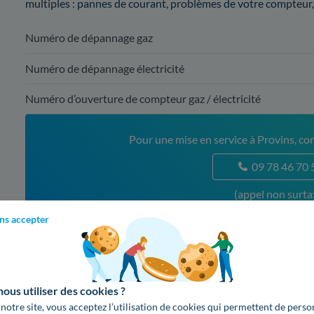
multiples : pannes de courant, problèmes de votre compteur, 
Numéro de dépannage gaz
Numéro de dépannage électricité
Numéro d’ouverture de compteur gaz / électricité
Pour une mise en service à Provins, con
09 78 46 70 
(appel non surta
ns accepter
2. Comparatif des offres d'Engie ?
En tant que fournisseur important, Engie dispose de multiples
us utiliser des cookies ?
comparatif de celles-ci pour vous aider à en choisir une.
 notre site, vous acceptez l’utilisation de cookies qui permettent de perso