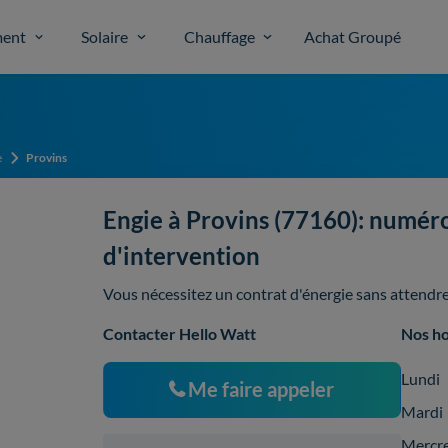
ent
Solaire
Chauffage
Achat Groupé
e
Provins
Engie à Provins (77160): numéro
d'intervention
Vous nécessitez un contrat d'énergie sans attendre,
Contacter Hello Watt
Nos ho
Lundi
Me faire appeler
Mardi
Mercr