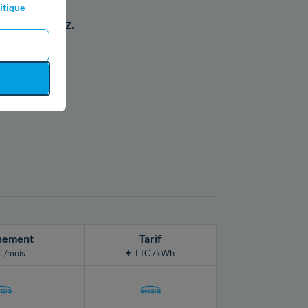
itique
pour son gaz.
ns:
nement
Tarif
 /mois
€ TTC /kWh