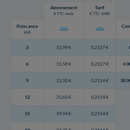
Abonnement
Tarif
€ TTC /mois
€ TTC /kWh
Puiss
ance
Con
kVA
3
11,99 €
0,2127 €
6
15,58 €
0,2127 €
4 0
9
21,32 €
0,2114 €
30 0
12
25,63 €
0,2114 €
15
29,94 €
0,2114 €
18
34,25 €
0,2114 €