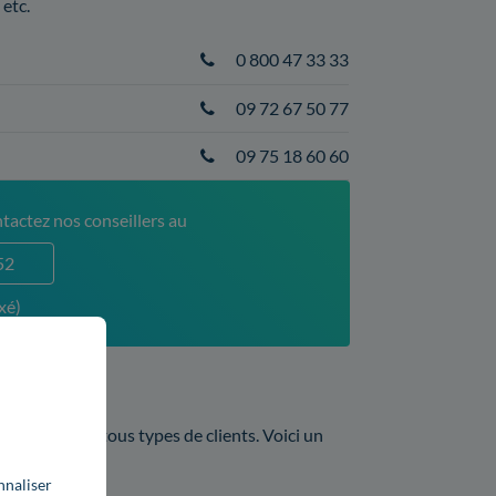
etc.
0 800 47 33 33
09 72 67 50 77
09 75 18 60 60
tactez nos conseillers au
52
xé)
 offres pour tous types de clients. Voici un
nnaliser