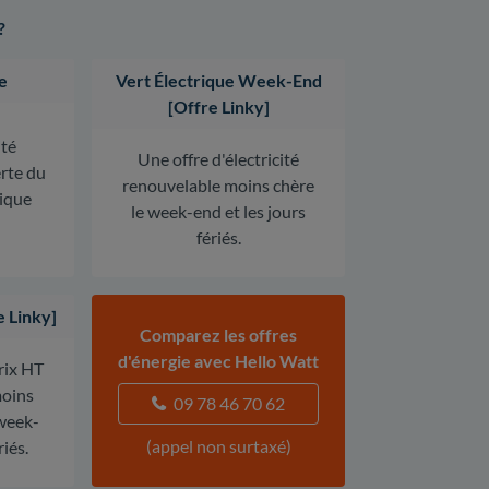
?
e
Vert Électrique Week-End
[Offre Linky]
ité
Une offre d'électricité
erte du
renouvelable moins chère
rique
le week-end et les jours
fériés.
e Linky]
Comparez les offres
d'énergie avec Hello Watt
prix HT
oins
09 78 46 70 62
 week-
(appel non surtaxé)
riés.