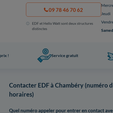
Mercr
09 78 46 70 62
Jeudi
Vendr
EDF et Hello Watt sont deux structures
distinctes
Samed
prix !
Service gratuit
Contacter EDF à Chambéry (numéro de
horaires)
Quel numéro appeler pour entrer en contact av