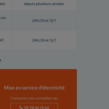
ées
depuis plusieurs années
s ex-
24h/24 et 7j/7
DF)
24h/24 et 7j/7
?
Mise en service d'électricité
Contactez nos conseillers au
09 78 46 70 62