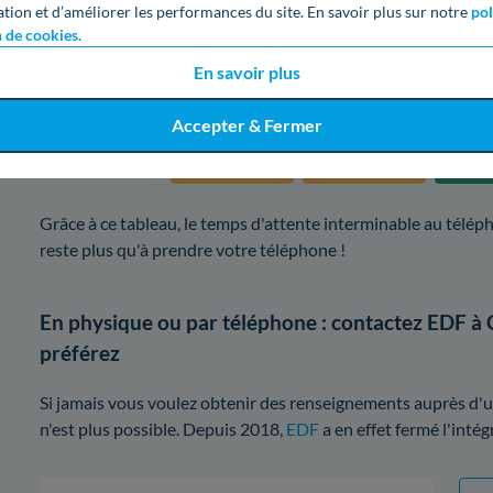
ation et d’améliorer les performances du site. En savoir plus sur notre
pol
n de cookies.
Jeudi
En savoir plus
Vendredi
Accepter & Fermer
Samedi
Grâce à ce tableau, le temps d'attente interminable au télép
reste plus qu'à prendre votre téléphone !
En physique ou par téléphone : contactez EDF à
préférez
Si jamais vous voulez obtenir des renseignements auprès d'u
n'est plus possible. Depuis 2018,
EDF
a en effet fermé l'inté