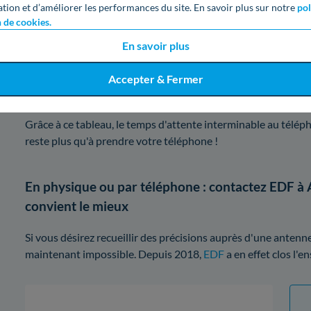
ation et d’améliorer les performances du site. En savoir plus sur notre
pol
Jeudi
n de cookies.
En savoir plus
Vendredi
Accepter & Fermer
Samedi
Grâce à ce tableau, le temps d'attente interminable au télép
reste plus qu'à prendre votre téléphone !
En physique ou par téléphone : contactez EDF à A
convient le mieux
Si vous désirez recueillir des précisions auprès d'une antenne 
maintenant impossible. Depuis 2018,
EDF
a en effet clos l'