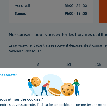
Vendredi
8h00 - 21h00
Samedi
9h00 - 19h00
Nos conseils pour vous éviter les horaires d'aff
Le service-client étant assez souvent dépassé, il est conseill
tableau ci-dessous :
8h
10h
13h
ns accepter
Lundi
Mardi
us utiliser des cookies ?
Mercredi
 notre site, vous acceptez l’utilisation de cookies qui permettent de perso