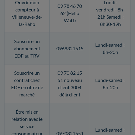
Ouvrir mon
Lundi-
09 78 46 70
compteur à
vendredi : 8h-
62 (Hello
Villeneuve-de-
21h Samedi :
Watt)
la-Raho
8h30-19h
Souscrire un
Lundi-samedi :
abonnement
0969321515
8h-20h
EDF au TRV
Souscrire un
09 70 82 15
contrat chez
51 nouveau
Lundi-samedi :
EDF en offre de
client 3004
8h-20h
marché
déjà client
Être mis en
relation avec le
service
Lundi-samedi :
consommateur
0970821551