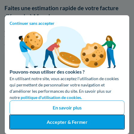
Faites une estimation rapide de votre facture
d'énergie à Monein
Continuer sans accepter
Afin de visualiser les écarts de tarifs entre EDF et les autres
fournisseurs d'énergie, n'hésitez pas à comparer les offres
d'électricité ou de gaz :
Faites des économies sur vos factures d'énergie
Pouvons-nous utiliser des cookies ?
Je compare
En utilisant notre site, vous acceptez l’utilisation de cookies
qui permettent de personnaliser votre navigation et
d’améliorer les performances du site. En savoir plus sur
Électricité
Gaz naturel
notre
politique d'utilisation de cookies.
En savoir plus
Code postal
Accepter & Fermer
64360 (MONEIN)