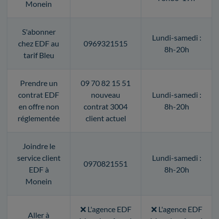
Monein
S'abonner
Lundi-samedi :
chez EDF au
0969321515
8h-20h
tarif Bleu
Prendre un
09 70 82 15 51
contrat EDF
nouveau
Lundi-samedi :
en offre non
contrat 3004
8h-20h
réglementée
client actuel
Joindre le
service client
Lundi-samedi :
0970821551
EDF à
8h-20h
Monein
❌ L'agence EDF
❌ L'agence EDF
Aller à