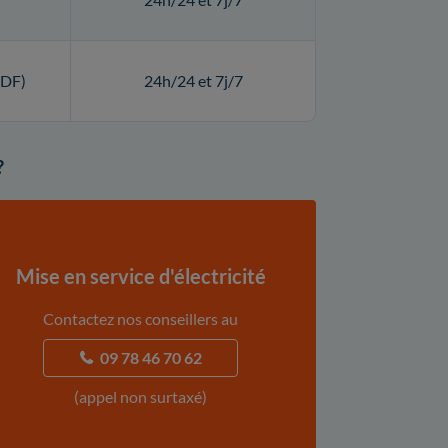
RDF)
24h/24 et 7j/7
?
Mise en service d'électricité
Contactez nos conseillers au
09 78 46 70 62
(appel non surtaxé)