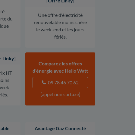
[Offre Linky]
ité
Une offre d'électricité
erte du
renouvelable moins chère
rique
le week-end et les jours
fériés.
e Linky]
Comparez les offres
d'énergie avec Hello Watt
prix HT
oins
09 78 46 70 62
 week-
(appel non surtaxé)
riés.
able
Avantage Gaz Connecté