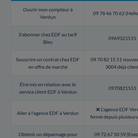
Ouvrir mon compteur à
09 78 46 70 62 (Hell
Verdun
S'abonner chez EDF au tarif
0969321515
Bleu
Souscrire un contrat chez EDF
09 70 82 15 51 nouvea
en offre de marché
3004 déjà clien
Être mis en relation avec le
0970821551
service client EDF à Verdun
❌ L'agence EDF Ver
Aller à l'agence EDF à Verdun
fermé depuis plusieur
Obtenir un dépannage pour
09 72 67 50 59 (Ened