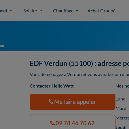
ent
Solaire
Chauffage
Achat Groupé
dun
EDF Verdun (55100) : adresse pos
Vous déménagez à Verdun et vous avez besoin d'un 
Contacter Hello Watt
Nos ho
Lundi
Me faire appeler
Mardi
Mercr
09 78 46 70 62
Jeudi