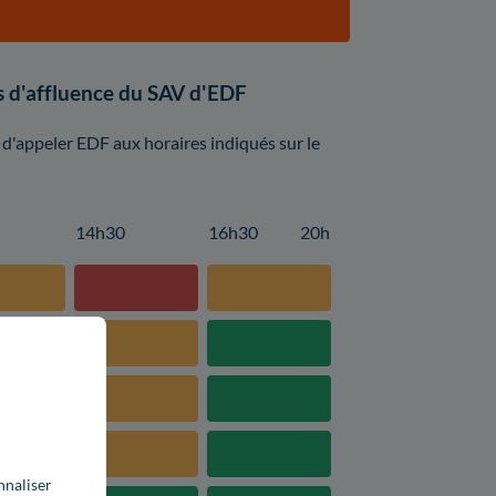
es d'affluence du SAV d'EDF
é d'appeler EDF aux horaires indiqués sur le
14h30
16h30
20h
nnaliser