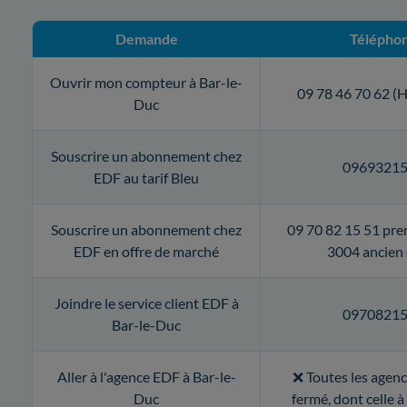
Demande
Télépho
Ouvrir mon compteur à Bar-le-
09 78 46 70 62 (H
Duc
Souscrire un abonnement chez
0969321
EDF au tarif Bleu
Souscrire un abonnement chez
09 70 82 15 51 pre
EDF en offre de marché
3004 ancien 
Joindre le service client EDF à
0970821
Bar-le-Duc
Aller à l'agence EDF à Bar-le-
❌ Toutes les agen
Duc
fermé, dont celle 