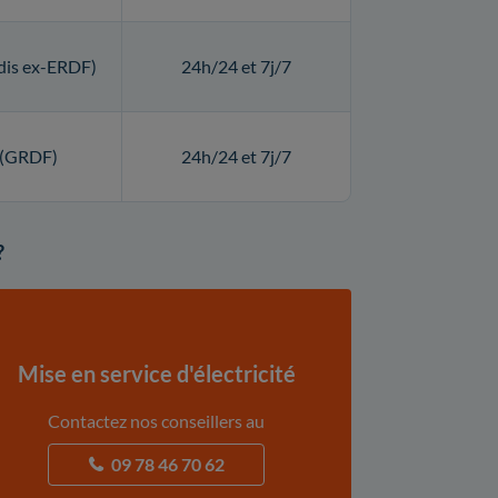
dis ex-ERDF)
24h/24 et 7j/7
 (GRDF)
24h/24 et 7j/7
?
Mise en service d'électricité
Contactez nos conseillers au
09 78 46 70 62