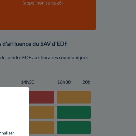
(appel non surtaxé)
es d'affluence du SAV d'EDF
llé de joindre EDF aux horaires communiqués
14h30
16h30
20h
nnaliser