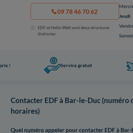
Mercr
09 78 46 70 62
Jeudi
Vendr
EDF et Hello Watt sont deux structures
distinctes
Samed
prix !
Service gratuit
Contacter EDF à Bar-le-Duc (numéro d
horaires)
Quel numéro appeler pour contacter EDF à Bar-