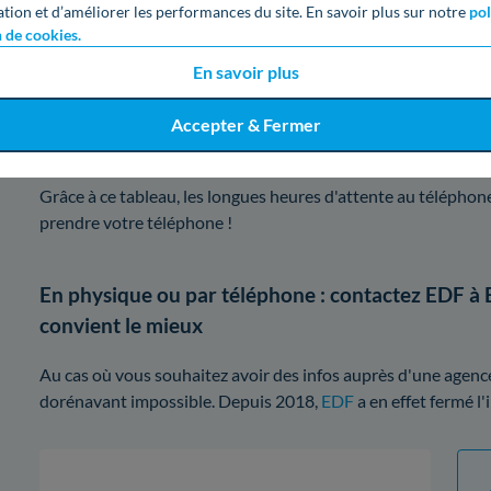
ation et d’améliorer les performances du site. En savoir plus sur notre
pol
Jeudi
n de cookies.
En savoir plus
Vendredi
Accepter & Fermer
Samedi
Grâce à ce tableau, les longues heures d'attente au téléphone
prendre votre téléphone !
En physique ou par téléphone : contactez EDF à 
convient le mieux
Au cas où vous souhaitez avoir des infos auprès d'une agence 
dorénavant impossible. Depuis 2018,
EDF
a en effet fermé l'