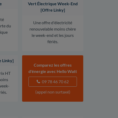
e
Vert Électrique Week-End
[Offre Linky]
ité
Une offre d'électricité
erte du
renouvelable moins chère
rique
le week-end et les jours
fériés.
e Linky]
Comparez les offres
d'énergie avec Hello Watt
prix HT
oins
09 78 46 70 62
 week-
(appel non surtaxé)
riés.