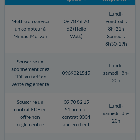
Lundi-
Mettre en service
09 78 46 70
vendredi :
un compteur à
62 (Hello
8h-21h
Miniac-Morvan
Watt)
Samedi :
8h30-19h
Souscrire un
Lundi-
abonnement chez
0969321515
samedi : 8h-
EDF au tarif de
20h
vente réglementé
Souscrire un
09 70 82 15
Lundi-
contrat EDF en
51 premier
samedi : 8h-
offre non
contrat 3004
20h
réglementée
ancien client