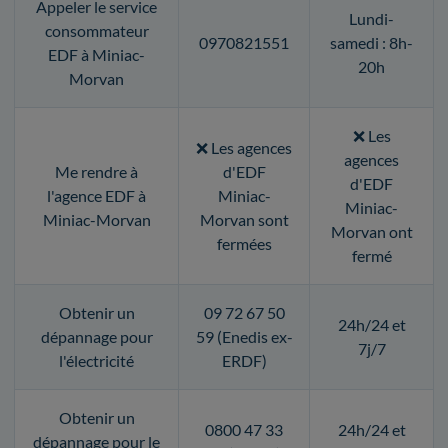
Appeler le service
Lundi-
consommateur
0970821551
samedi : 8h-
EDF à Miniac-
20h
Morvan
❌ Les
❌ Les agences
agences
Me rendre à
d'EDF
d'EDF
l'agence EDF à
Miniac-
Miniac-
Miniac-Morvan
Morvan sont
Morvan ont
fermées
fermé
Obtenir un
09 72 67 50
24h/24 et
dépannage pour
59 (Enedis ex-
7j/7
l'électricité
ERDF)
Obtenir un
0800 47 33
24h/24 et
dépannage pour le