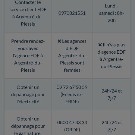
Contacter le
Lundi-
service client EDF
0970821551
samedi : 8h-
à Argentré-du-
20h
Plessis
Prendre rendez-
❌ Les agences
❌ Il n'y a plus
vous avec
d'EDF
d'agence EDF
l'agence EDF à
Argentré-du-
à Argentré-
Argentré-du-
Plessis sont
du-Plessis
Plessis
fermées
Obtenir un
09 72 67 50 59
24h/24 et
dépannage pour
(Enedis ex-
7j/7
l'électricité
ERDF)
Obtenir un
0800 47 33 33
24h/24 et
dépannage pour
(GRDF)
7j/7
le gaz naturel