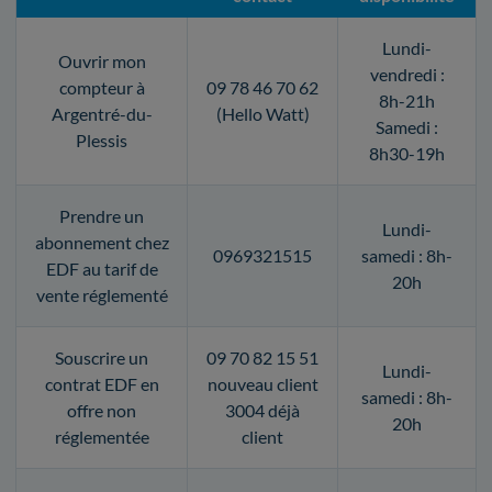
Lundi-
Ouvrir mon
vendredi :
compteur à
09 78 46 70 62
8h-21h
Argentré-du-
(Hello Watt)
Samedi :
Plessis
8h30-19h
Prendre un
Lundi-
abonnement chez
0969321515
samedi : 8h-
EDF au tarif de
20h
vente réglementé
Souscrire un
09 70 82 15 51
Lundi-
contrat EDF en
nouveau client
samedi : 8h-
offre non
3004 déjà
20h
réglementée
client