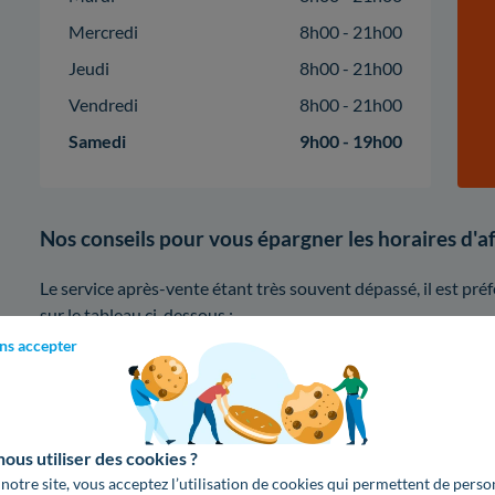
Mercredi
8h00 - 21h00
Jeudi
8h00 - 21h00
Vendredi
8h00 - 21h00
Samedi
9h00 - 19h00
Nos conseils pour vous épargner les horaires d'
Le service après-vente étant très souvent dépassé, il est pr
sur le tableau ci-dessous :
ns accepter
8h
10h
13h
Lundi
us utiliser des cookies ?
 notre site, vous acceptez l’utilisation de cookies qui permettent de perso
Mardi