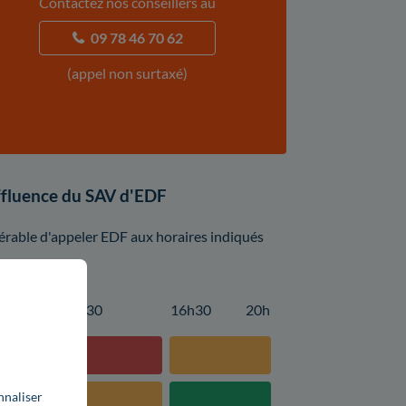
Contactez nos conseillers au
09 78 46 70 62
(appel non surtaxé)
affluence du SAV d'EDF
éférable d'appeler EDF aux horaires indiqués
14h30
16h30
20h
nnaliser