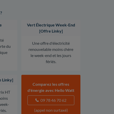
 ?
e
Vert Électrique Week-End
[Offre Linky]
ité
Une offre d'électricité
erte du
renouvelable moins chère
rique
le week-end et les jours
fériés.
e Linky]
Comparez les offres
d'énergie avec Hello Watt
prix HT
oins
09 78 46 70 62
 week-
(appel non surtaxé)
riés.