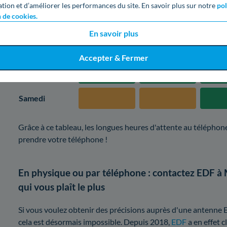
ation et d’améliorer les performances du site. En savoir plus sur notre
pol
n de cookies.
Mercredi
En savoir plus
Jeudi
Accepter & Fermer
Vendredi
Samedi
Grâce à ce tableau, les longues heures d'attente au téléphone
prendre votre téléphone !
En physique ou par téléphone : contactez EDF 
qui vous plaît le plus
Si vous voulez obtenir des précisions auprès d'une antenne
cela est désormais impossible. Depuis 2018,
EDF
a en effet 