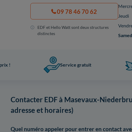
Mercr
09 78 46 70 62
Jeudi
Vendr
EDF et Hello Watt sont deux structures
distinctes
Samed
prix !
Service gratuit
Contacter EDF à Masevaux-Niederbru
adresse et horaires)
Quel numéro appeler pour entrer en contact av