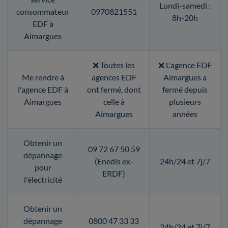
Lundi-samedi :
consommateur
0970821551
8h-20h
EDF à
Aimargues
❌ Toutes les
❌ L'agence EDF
Me rendre à
agences EDF
Aimargues a
l'agence EDF à
ont fermé, dont
fermé depuis
Aimargues
celle à
plusieurs
Aimargues
années
Obtenir un
09 72 67 50 59
dépannage
(Enedis ex-
24h/24 et 7j/7
pour
ERDF)
l'électricité
Obtenir un
dépannage
0800 47 33 33
24h/24 et 7j/7