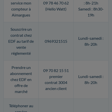
service mon
09 78 46 70 62
: 8h-21h
compteur à
(Hello Watt)
Samedi : 8h30-
Aimargues
19h
Souscrire un
contrat chez
Lundi-samedi :
EDF au tarif de
0969321515
8h-20h
vente
réglementé
Prendre un
09 70 82 15 51
abonnement
premier
Lundi-samedi :
chez EDF en
contrat 3004
8h-20h
offre de
ancien client
marché
Téléphoner au
service