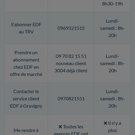
8h30-19h
Lundi-
S'abonner EDF
0969321515
samedi : 8h-
au TRV
20h
Prendre un
09 70 82 15 51
Lundi-
abonnement
nouveau client
samedi : 8h-
chez EDF en
3004 déjà client
20h
offre de marché
Contacter le
Lundi-
service client
0970821551
samedi : 8h-
EDF à Gravigny
20h
❌ Il n'y a
❌ Toutes les
Me rendre à
plus
agences EDF ont