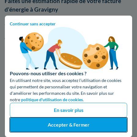
Faites une estimation rapide de votre facture
d'énergie à Gravigny
Afin de voir par vous-même les écarts de tarifs entre EDF et
Continuer sans accepter
les autres acteurs du marché, n'hésitez pas à comparer les
offres d'électricité ou de gaz :
Faites des économies sur vos factures d'énergie
Je compare
Pouvons-nous utiliser des cookies ?
En utilisant notre site, vous acceptez l’utilisation de cookies
qui permettent de personnaliser votre navigation et
Électricité
Gaz naturel
d’améliorer les performances du site. En savoir plus sur
notre
politique d'utilisation de cookies.
Code postal
En savoir plus
27930 (GRAVIGNY)
Accepter & Fermer