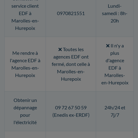
service client
Lundi-
EDF à
0970821551
samedi : 8h-
Marolles-en-
20h
Hurepoix
❌ Il n'y a
❌ Toutes les
Me rendre à
plus
agences EDF ont
l'agence EDF à
d'agence
fermé, dont celle à
Marolles-en-
EDF à
Marolles-en-
Hurepoix
Marolles-
Hurepoix
en-Hurepoix
Obtenir un
dépannage
09 72 67 50 59
24h/24 et
pour
(Enedis ex-ERDF)
7j/7
l'électricité