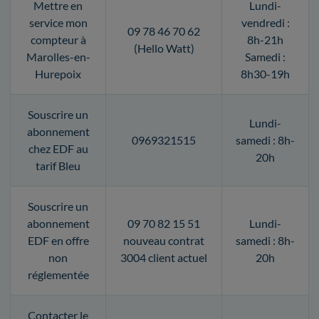
Mettre en
Lundi-
service mon
vendredi :
09 78 46 70 62
compteur à
8h-21h
(Hello Watt)
Marolles-en-
Samedi :
Hurepoix
8h30-19h
Souscrire un
Lundi-
abonnement
0969321515
samedi : 8h-
chez EDF au
20h
tarif Bleu
Souscrire un
abonnement
09 70 82 15 51
Lundi-
EDF en offre
nouveau contrat
samedi : 8h-
non
3004 client actuel
20h
réglementée
Contacter le