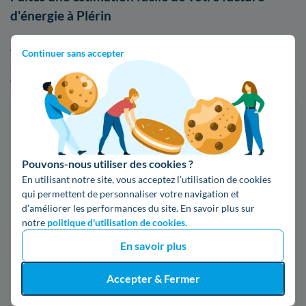
d'énergie à Plérin
Afin de visualiser les écarts de tarifs entre EDF et les autres
Continuer sans accepter
acteurs du marché, n'hésitez pas à faire usage de notre
comparateur d'offres d'électricité ou de gaz :
Faites des économies sur vos factures d'énergie
Je compare
Pouvons-nous utiliser des cookies ?
En utilisant notre site, vous acceptez l’utilisation de cookies
qui permettent de personnaliser votre navigation et
Électricité
Gaz naturel
d’améliorer les performances du site. En savoir plus sur
notre
politique d'utilisation de cookies.
Code postal
En savoir plus
22190 (PLERIN)
Accepter & Fermer