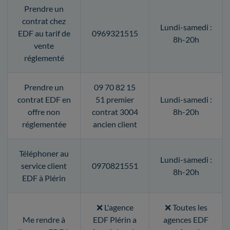
Prendre un
contrat chez
Lundi-samedi :
EDF au tarif de
0969321515
8h-20h
vente
réglementé
Prendre un
09 70 82 15
contrat EDF en
51 premier
Lundi-samedi :
offre non
contrat 3004
8h-20h
réglementée
ancien client
Téléphoner au
Lundi-samedi :
service client
0970821551
8h-20h
EDF à Plérin
❌ L'agence
❌ Toutes les
Me rendre à
EDF Plérin a
agences EDF