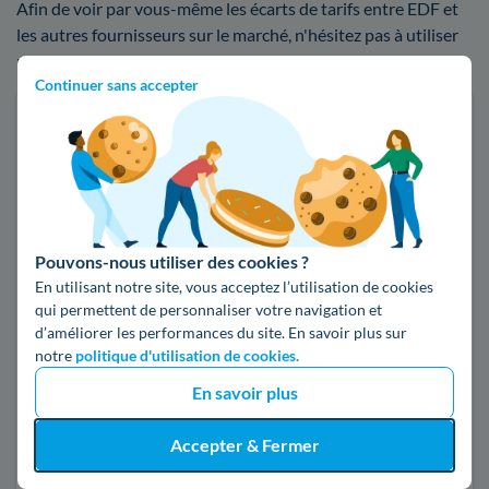
Afin de voir par vous-même les écarts de tarifs entre EDF et
les autres fournisseurs sur le marché, n'hésitez pas à utiliser
notre comparateur d'offres d'électricité ou de gaz :
Continuer sans accepter
Faites des économies sur vos factures d'énergie
Je compare
Électricité
Gaz naturel
Pouvons-nous utiliser des cookies ?
En utilisant notre site, vous acceptez l’utilisation de cookies
Code postal
qui permettent de personnaliser votre navigation et
d’améliorer les performances du site. En savoir plus sur
notre
politique d'utilisation de cookies.
13340 (ROGNAC)
En savoir plus
Pour mon
Accepter & Fermer