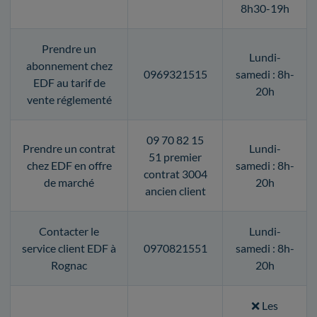
8h30-19h
Prendre un
Lundi-
abonnement chez
0969321515
samedi : 8h-
EDF au tarif de
20h
vente réglementé
09 70 82 15
Prendre un contrat
Lundi-
51 premier
chez EDF en offre
samedi : 8h-
contrat 3004
de marché
20h
ancien client
Contacter le
Lundi-
service client EDF à
0970821551
samedi : 8h-
Rognac
20h
❌ Les