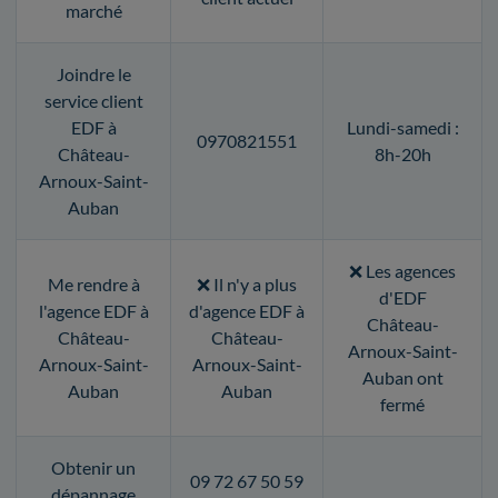
marché
Joindre le
service client
EDF à
Lundi-samedi :
0970821551
Château-
8h-20h
Arnoux-Saint-
Auban
❌ Les agences
Me rendre à
❌ Il n'y a plus
d'EDF
l'agence EDF à
d'agence EDF à
Château-
Château-
Château-
Arnoux-Saint-
Arnoux-Saint-
Arnoux-Saint-
Auban ont
Auban
Auban
fermé
Obtenir un
09 72 67 50 59
dépannage