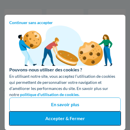
Continuer sans accepter
5 198
2 533
13,5 millions
Habitants
Logements
kWh consommés
par an
Pouvons-nous utiliser des cookies ?
En utilisant notre site, vous acceptez l’utilisation de cookies
Si vous venez de vous installer à Château-Arnoux-Saint-
qui permettent de personnaliser votre navigation et
d’améliorer les performances du site. En savoir plus sur
Auban, voici quelques données clés qui peuvent s'avérer être
notre
politique d'utilisation de cookies.
utiles.
En savoir plus
La facture d'énergie à Château-Arnoux-Saint-
Accepter & Fermer
Auban est-elle plus chère que celles d'autres