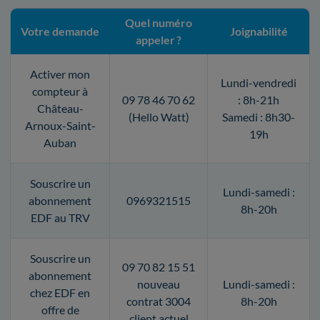
Quel numéro
Votre demande
Joignabilité
appeler ?
Activer mon
Lundi-vendredi
compteur à
09 78 46 70 62
: 8h-21h
Château-
(Hello Watt)
Samedi : 8h30-
Arnoux-Saint-
19h
Auban
Souscrire un
Lundi-samedi :
abonnement
0969321515
8h-20h
EDF au TRV
Souscrire un
09 70 82 15 51
abonnement
nouveau
Lundi-samedi :
chez EDF en
contrat 3004
8h-20h
offre de
client actuel