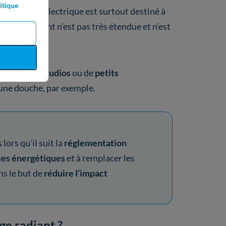
itique
ge radiant électrique est surtout destiné à
et équipement n’est pas très étendue et n’est
iétaires de
studios
ou de
petits
une douche, par exemple.
s lors qu’il suit la
réglementation
nses énergétiques
et à remplacer les
ns le but de
réduire l’impact
e radiant ?