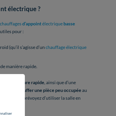
nt électrique ?
chauffages
d’appoint
électrique
basse
utiles pour :
roid (qu’il s’agisse d’un
chauffage électrique
s
de manière rapide.
n température rapide
, ainsi que d’une
de ne
pas chauffer une pièce peu occupée
au
rsque vous prévoyez d’utiliser la salle en
nnaliser