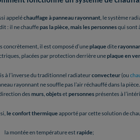
si appelé
chauffage à panneau rayonnant
, le système ra
dit : il ne chauffe
pas la pièce, mais les personnes
qui sont à
s concrètement, il est composé d’une
plaque
dite
rayonna
ctriques, placées par protection derrière une
plaque en ve
s à l’inverse du traditionnel radiateur
convecteur
(ou
chau
neau rayonnant ne souffle pas l’air réchauffé dans la pièce.
direction des
murs
,
objets
et
personnes
présentes à l’intéri
si,
le confort thermique
apporté par cette solution de chau
la montée en température est
rapide
;