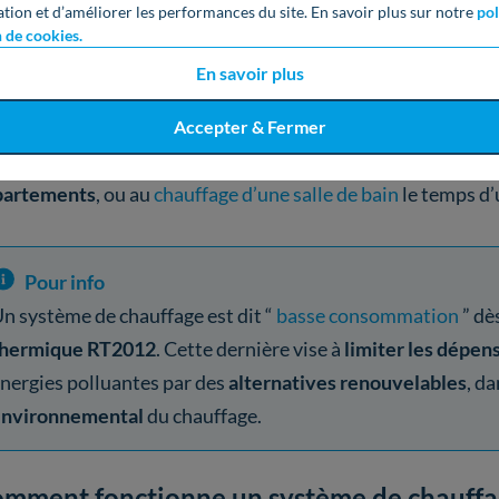
ation et d’améliorer les performances du site. En savoir plus sur notre
pol
revanche, comme pour tous dispositifs d’appoint, le chauffa
n de cookies.
uffer un petit espace.
En effet, la
diffusion de chaleur
de c
En savoir plus
nc
pas adaptée aux grandes pièces
.
Accepter & Fermer
conviendra donc en grande majorité aux locataires ou propr
partements
, ou au
chauffage d’une salle de bain
le temps d’
Pour info
n système de chauffage est dit “
basse consommation
” dè
thermique RT2012
. Cette dernière vise à
limiter les dépe
nergies polluantes par des
alternatives renouvelables
, da
environnemental
du chauffage.
mment fonctionne un système de chauffag