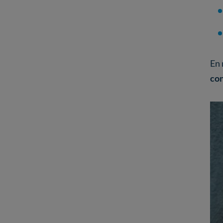
En 
con