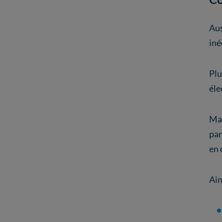
Aus
iné
Plu
éle
Mai
pan
en 
Ain