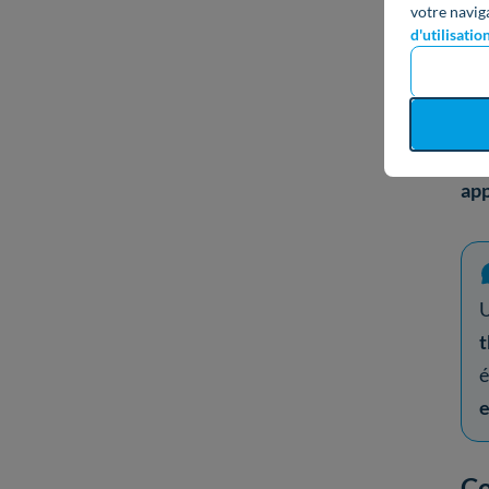
votre navig
En 
d'utilisatio
cha
do
Il 
ap
U
é
Co