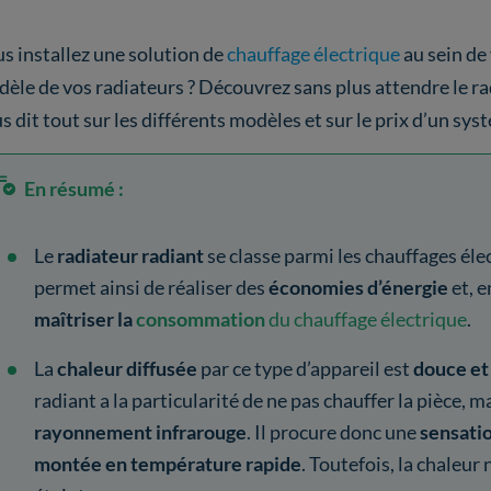
s installez une solution de
chauffage électrique
au sein de
èle de vos radiateurs ? Découvrez sans plus attendre le rad
s dit tout sur les différents modèles et sur le prix d’un sy
En résumé :
Le
radiateur radiant
se classe parmi les chauffages él
permet ainsi de réaliser des
économies d’énergie
et, 
maîtriser la
consommation
du chauffage électrique
.
La
chaleur diffusée
par ce type d’appareil est
douce e
radiant a la particularité de ne pas chauffer la pièce, m
rayonnement infrarouge
. Il procure donc une
sensati
montée en température rapide
. Toutefois, la chaleur 