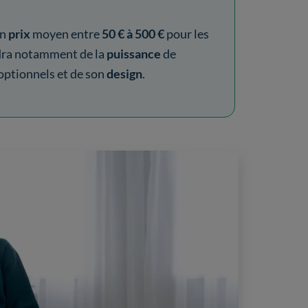
un
prix
moyen entre
50 € à 500 €
pour les
dra notamment de la
puissance
de
optionnels et de son
design
.