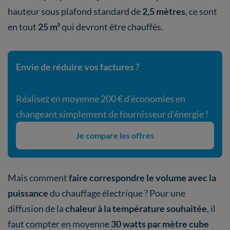
hauteur sous plafond standard de
2,5 mètres
, ce sont
en tout
25 m³
qui devront être chauffés.
Envie de réduire vos factures ?
Réalisez en moyenne 200 € d'économies en
changeant simplement de fournisseur d'énergie !
Je compare les offres
Mais comment
faire correspondre le volume avec la
puissance
du chauffage électrique ? Pour une
diffusion de la
chaleur à la température souhaitée
, il
faut compter en moyenne
30 watts par mètre cube