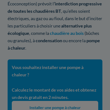
Écoconception) prévoit l
’interdiction progressive
de toutes les chaudières BT
, qu’elles soient
électriques, au gaz ou au fioul, dans le but d’inciter
les particuliers à choisir une
alternative plus
écologique
, comme la
chaudière au bois
(bûches
ou granules), à
condensation
ou encore la
pompe
à chaleur
.
Vous souhaitez installer une pompe à
chaleur ?
Calculez le montant de vos aides et obtenez
un devis gratuit en 2 minutes.
Installer une pompe à chaleur