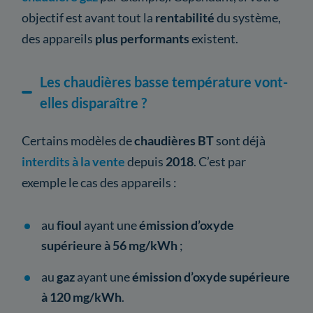
objectif est avant tout la
rentabilité
du système,
des appareils
plus performants
existent.
Les chaudières basse température vont-
elles disparaître ?
Certains modèles de
chaudières BT
sont déjà
interdits à la vente
depuis
2018
. C’est par
exemple le cas des appareils :
au
fioul
ayant une
émission d’oxyde
supérieure à 56 mg/kWh
;
au
gaz
ayant une
émission d’oxyde supérieure
à 120 mg/kWh
.