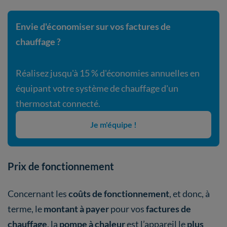
Envie d'économiser sur vos factures de
chauffage ?
Réalisez jusqu'à 15 % d'économies annuelles en
équipant votre système de chauffage d'un
thermostat connecté.
Je m'équipe !
Prix de fonctionnement
Concernant les
coûts de fonctionnement
, et donc, à
terme, le
montant à payer
pour vos
factures de
chauffage
, la
pompe à chaleur
est l’appareil le
plus