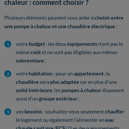
chaleur : comment choisir ?
Plusieurs éléments peuvent vous aider à
choisir entre
une pompe à chaleur et une chaudière électrique
:
votre
budget
: les deux
équipements
n’ont pas le
même
coût
et ne sont pas éligibles aux mêmes
subventions
;
votre
habitation
: pour un
appartement
, la
chaudière
sera
plus adaptée
car en plus d’une
unité intérieure
, les
pompes à chaleur
disposent
aussi d’un
groupe extérieur
;
vos
besoins
: souhaitez-vous seulement
chauffer
le logement ou également l’alimenter en
eau
chaude sanitaire
(
ECS
) ? Les deux équipements