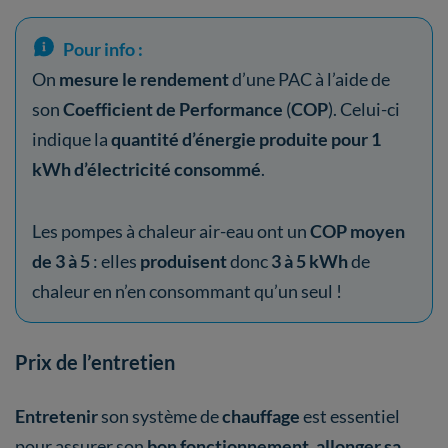
Pour info :
On
mesure le rendement
d’une PAC à l’aide de
son
Coefficient de Performance
(
COP
). Celui-ci
indique la
quantité d’énergie produite pour 1
kWh d’électricité consommé
.
Les pompes à chaleur air-eau ont un
COP moyen
de 3 à 5
: elles
produisent
donc
3 à 5 kWh
de
chaleur en n’en consommant qu’un seul !
Prix de l’entretien
Entretenir
son système de
chauffage
est essentiel
pour assurer son
bon fonctionnement
,
allonger sa