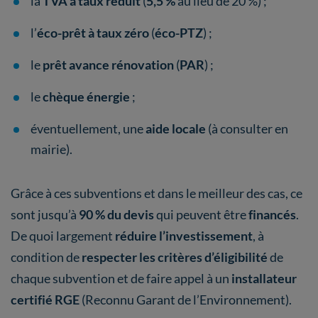
la
TVA à taux réduit
(
5,5 %
au lieu de 20 %) ;
l’
éco-prêt à taux zéro
(
éco-PTZ
) ;
le
prêt avance rénovation
(
PAR
) ;
le
chèque énergie
;
éventuellement, une
aide locale
(à consulter en
mairie).
Grâce à ces subventions et dans le meilleur des cas, ce
sont jusqu’à
90 % du devis
qui peuvent être
financés
.
De quoi largement
réduire l’investissement
, à
condition de
respecter les critères d’éligibilité
de
chaque subvention et de faire appel à un
installateur
certifié RGE
(Reconnu Garant de l’Environnement).