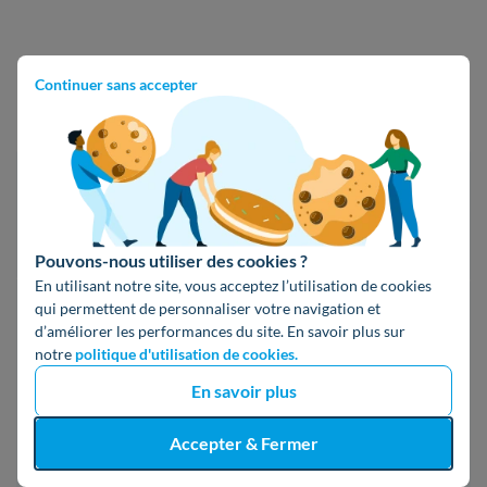
Modifié le 28 janvier 2025
Continuer sans accepter
Pouvons-nous utiliser des cookies ?
En utilisant notre site, vous acceptez l’utilisation de cookies
Camille Grau
qui permettent de personnaliser votre navigation et
d’améliorer les performances du site. En savoir plus sur
Rédactrice experte rénovation énergétique
notre
politique d'utilisation de cookies.
En savoir plus
Camille rejoint Hello Watt après un Master en
Rédaction Professionnelle. Sensible aux sujets
Accepter & Fermer
écologiques, elle vous aide à vous tourner vers une
consommation responsable qui fait du bien au