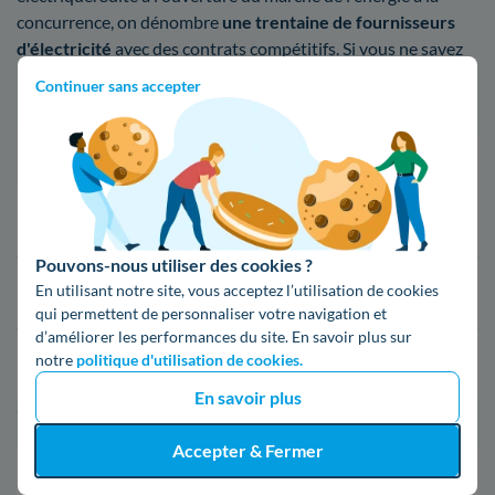
concurrence, on dénombre
une trentaine de fournisseurs
d'électricité
avec des contrats compétitifs. Si vous ne savez
pas quel fournisseur choisir, voici un répertoire de ceux que
Continuer sans accepter
l'on retrouve à Migennes
Fournisseur
Prix du kWh*
16,34 c€/kWh
Pouvons-nous utiliser des cookies ?
En utilisant notre site, vous acceptez l’utilisation de cookies
16,400000000000002 c€/kWh
qui permettent de personnaliser votre navigation et
d’améliorer les performances du site. En savoir plus sur
notre
politique d'utilisation de cookies.
17,83 c€/kWh
En savoir plus
*Prix TTC pour un forfait base d’une puissance de 6 kVA
Accepter & Fermer
Infos / souscriptions