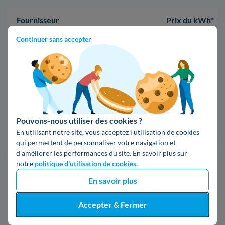
Fournisseur
Prix du kWh*
Continuer sans accepter
16,34 c€/kWh
16,400000000000002 c€/kWh
17,83 c€/kWh
Pouvons-nous utiliser des cookies ?
En utilisant notre site, vous acceptez l’utilisation de cookies
*Prix TTC pour un forfait base d’une puissance de 6 kVA
qui permettent de personnaliser votre navigation et
d’améliorer les performances du site. En savoir plus sur
Infos / souscriptions
notre
politique d'utilisation de cookies.
(appel non surtaxé)
En savoir plus
09 78 46 71 74
Accepter & Fermer