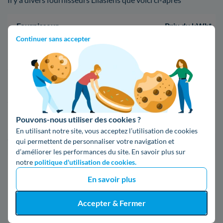
Fournisseur
Prix du kWh*
Continuer sans accepter
16,34 c€/kWh
16,400000000000002 c€/kWh
17,83 c€/kWh
Pouvons-nous utiliser des cookies ?
En utilisant notre site, vous acceptez l’utilisation de cookies
qui permettent de personnaliser votre navigation et
*Prix TTC pour un forfait base d’une puissance de 6 kVA
d’améliorer les performances du site. En savoir plus sur
notre
politique d'utilisation de cookies.
Infos / souscriptions
(appel non surtaxé)
En savoir plus
Accepter & Fermer
09 78 46 71 74