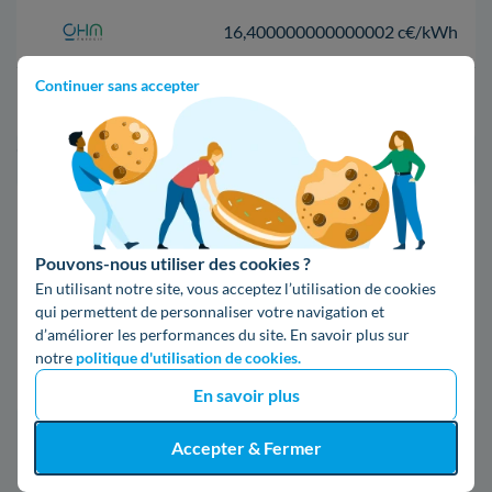
16,400000000000002 c€/kWh
Continuer sans accepter
17,83 c€/kWh
*Prix TTC pour un forfait base d’une puissance de 6 kVA
Infos / souscriptions
(appel non surtaxé)
Pouvons-nous utiliser des cookies ?
En utilisant notre site, vous acceptez l’utilisation de cookies
09 78 46 71 74
qui permettent de personnaliser votre navigation et
d’améliorer les performances du site. En savoir plus sur
notre
politique d'utilisation de cookies.
Comparer les offres
En savoir plus
Accepter & Fermer
5. Tout ce qu'il faut connaître d'Enedis