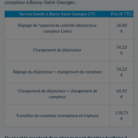
compteur à Bussy-Saint-Georges :
Service Enedis à Bussy-Saint-Georges (77)
Prix (€ TTC)
Réglage de l’appareil de contrôle (disjoncteur,
36,80
compteur Linky)
€
56,22
Changement du disjoncteur
€
56,22
Réglage du disjoncteur + changement de compteur
€
Changement de disjoncteur + changement de
66,92
compteur
€
158,75
Transition du compteur monophasé en triphasé
€
Quel est le montant d'un changement d'option tarifaire ?